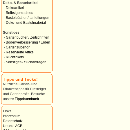
Deko- & Bastelartikel
-
Dekoartikel
-
Selbstgemachtes
-
Bastelbücher / -anleitungen
-
Deko- und Bastelmaterial
Sonstiges
-
Gartenbücher / Zeitschriften
-
Bodenverbesserung / Erden
-
Gartenzubehör
-
Reservierte Artikel
-
Rücktickets
-
Sonstiges / Suchanfragen
Tipps und Tricks:
Nützliche Garten- und
Pflanzentipps für Einsteiger
und Gartenprofis. Besuche
unsere
Tippdatenbank
.
Links
Impressum
Datenschutz
Unsere AGB