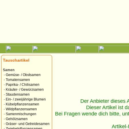
Tauschartikel
Samen
-
Gemüse- / Obstsamen
-
Tomatensamen
-
Paprika- / Chilisamen
-
Kräuter- / Gewürzsamen
-
Staudensamen
-
Ein- / zweijährige Blumen
Der Anbieter dieses Ar
-
Kübelpflanzensamen
Dieser Artikel ist d
-
Wildpflanzensamen
Bei Fragen wende dich bitte, un
-
Samenmischungen
-
Gehölzsamen
-
Gräser- und Getreidesamen
Artikel
-
Zwiebelpflanzensamen