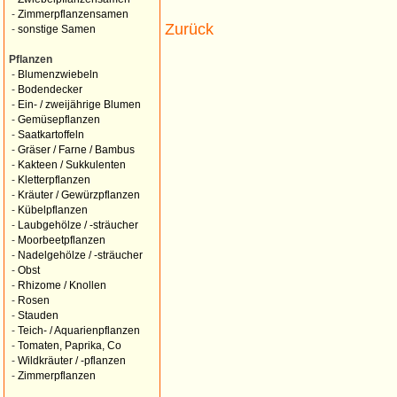
-
Zimmerpflanzensamen
Zurück
-
sonstige Samen
Pflanzen
-
Blumenzwiebeln
-
Bodendecker
-
Ein- / zweijährige Blumen
-
Gemüsepflanzen
-
Saatkartoffeln
-
Gräser / Farne / Bambus
-
Kakteen / Sukkulenten
-
Kletterpflanzen
-
Kräuter / Gewürzpflanzen
-
Kübelpflanzen
-
Laubgehölze / -sträucher
-
Moorbeetpflanzen
-
Nadelgehölze / -sträucher
-
Obst
-
Rhizome / Knollen
-
Rosen
-
Stauden
-
Teich- / Aquarienpflanzen
-
Tomaten, Paprika, Co
-
Wildkräuter / -pflanzen
-
Zimmerpflanzen