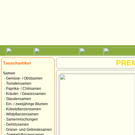
PRE
Tauschartikel
Samen
-
Gemüse- / Obstsamen
-
Tomatensamen
-
Paprika- / Chilisamen
-
Kräuter- / Gewürzsamen
-
Staudensamen
-
Ein- / zweijährige Blumen
-
Kübelpflanzensamen
-
Wildpflanzensamen
-
Samenmischungen
-
Gehölzsamen
-
Gräser- und Getreidesamen
-
Zwiebelpflanzensamen