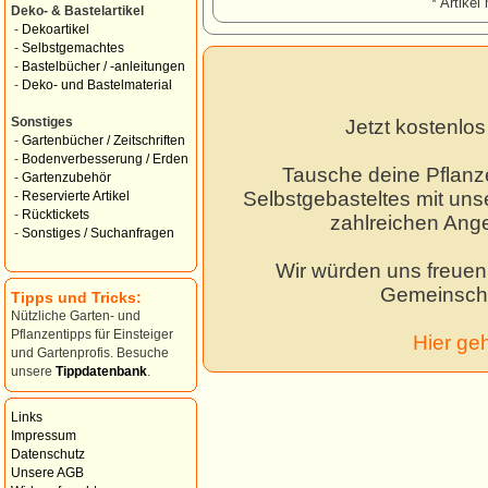
* Artikel 
Deko- & Bastelartikel
-
Dekoartikel
-
Selbstgemachtes
-
Bastelbücher / -anleitungen
-
Deko- und Bastelmaterial
Sonstiges
Jetzt kostenlo
-
Gartenbücher / Zeitschriften
-
Bodenverbesserung / Erden
Tausche deine Pflanz
-
Gartenzubehör
Selbstgebasteltes mit unse
-
Reservierte Artikel
-
Rücktickets
zahlreichen Ang
-
Sonstiges / Suchanfragen
Wir würden uns freuen,
Gemeinscha
Tipps und Tricks:
Nützliche Garten- und
Pflanzentipps für Einsteiger
Hier ge
und Gartenprofis. Besuche
unsere
Tippdatenbank
.
Links
Impressum
Datenschutz
Unsere AGB