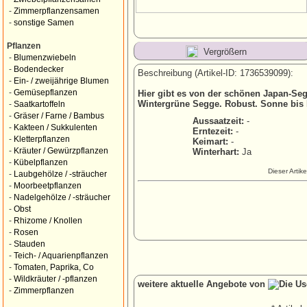
-
Zimmerpflanzensamen
-
sonstige Samen
Pflanzen
Vergrößern
-
Blumenzwiebeln
-
Bodendecker
Beschreibung (Artikel-ID: 1736539099):
-
Ein- / zweijährige Blumen
-
Gemüsepflanzen
Hier gibt es von der schönen Japan-Seg
Wintergrüne Segge. Robust. Sonne bis 
-
Saatkartoffeln
-
Gräser / Farne / Bambus
Aussaatzeit:
-
-
Kakteen / Sukkulenten
Erntezeit:
-
-
Kletterpflanzen
Keimart:
-
-
Kräuter / Gewürzpflanzen
Winterhart:
Ja
-
Kübelpflanzen
Dieser Artik
-
Laubgehölze / -sträucher
-
Moorbeetpflanzen
-
Nadelgehölze / -sträucher
-
Obst
-
Rhizome / Knollen
-
Rosen
-
Stauden
-
Teich- / Aquarienpflanzen
-
Tomaten, Paprika, Co
-
Wildkräuter / -pflanzen
weitere aktuelle Angebote von
-
Zimmerpflanzen