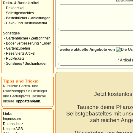
Dieser Artik
Deko- & Bastelartikel
-
Dekoartikel
-
Selbstgemachtes
-
Bastelbücher / -anleitungen
-
Deko- und Bastelmaterial
Sonstiges
-
Gartenbücher / Zeitschriften
-
Bodenverbesserung / Erden
-
Gartenzubehör
weitere aktuelle Angebote von
-
Reservierte Artikel
-
Rücktickets
* Artikel 
-
Sonstiges / Suchanfragen
Tipps und Tricks:
Nützliche Garten- und
Pflanzentipps für Einsteiger
Jetzt kostenlo
und Gartenprofis. Besuche
unsere
Tippdatenbank
.
Tausche deine Pflanz
Selbstgebasteltes mit unse
Links
Impressum
zahlreichen Ang
Datenschutz
Unsere AGB