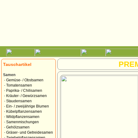
PRE
Tauschartikel
Samen
-
Gemüse- / Obstsamen
-
Tomatensamen
-
Paprika- / Chilisamen
-
Kräuter- / Gewürzsamen
-
Staudensamen
-
Ein- / zweijährige Blumen
-
Kübelpflanzensamen
-
Wildpflanzensamen
-
Samenmischungen
-
Gehölzsamen
-
Gräser- und Getreidesamen
-
Zwiebelpflanzensamen