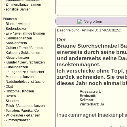
-
Zimmerpflanzensamen
-
sonstige Samen
Pflanzen
Vergrößern
-
Blumenzwiebeln
-
Bodendecker
Beschreibung (Artikel-ID: 1746503825):
-
Ein- / zweijährige Blumen
-
Gemüsepflanzen
Der
-
Saatkartoffeln
Braune Storchschnabel Sam
-
Gräser / Farne / Bambus
einerseits durch seine br
-
Kakteen / Sukkulenten
und andererseits seine Dau
-
Kletterpflanzen
-
Kräuter / Gewürzpflanzen
Insektenmagnet.
-
Kübelpflanzen
Ich verschicke ohne Topf, 
-
Laubgehölze / -sträucher
zurück schneiden. Sie trei
-
Moorbeetpflanzen
-
Nadelgehölze / -sträucher
dieses Jahr noch einmal b
-
Obst
Aussaatzeit:
-
-
Rhizome / Knollen
Erntezeit:
-
-
Rosen
Keimart:
-
-
Stauden
Winterhart:
Ja
-
Teich- / Aquarienpflanzen
-
Tomaten, Paprika, Co
Insektenmagnet Insektenpfl
-
Wildkräuter / -pflanzen
-
Zimmerpflanzen