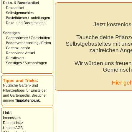
Deko- & Bastelartikel
-
Dekoartikel
-
Selbstgemachtes
-
Bastelbücher / -anleitungen
-
Deko- und Bastelmaterial
Jetzt kostenlo
Sonstiges
Tausche deine Pflanz
-
Gartenbücher / Zeitschriften
Selbstgebasteltes mit unse
-
Bodenverbesserung / Erden
-
Gartenzubehör
zahlreichen Ang
-
Reservierte Artikel
-
Rücktickets
Wir würden uns freuen,
-
Sonstiges / Suchanfragen
Gemeinscha
Tipps und Tricks:
Hier ge
Nützliche Garten- und
Pflanzentipps für Einsteiger
und Gartenprofis. Besuche
unsere
Tippdatenbank
.
Links
Impressum
Datenschutz
Unsere AGB