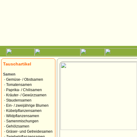
Tauschartikel
Samen
-
Gemüse- / Obstsamen
-
Tomatensamen
-
Paprika- / Chilisamen
-
Kräuter- / Gewürzsamen
-
Staudensamen
-
Ein- / zweijährige Blumen
-
Kübelpflanzensamen
-
Wildpflanzensamen
-
Samenmischungen
-
Gehölzsamen
-
Gräser- und Getreidesamen
-
Zwiebelpflanzensamen