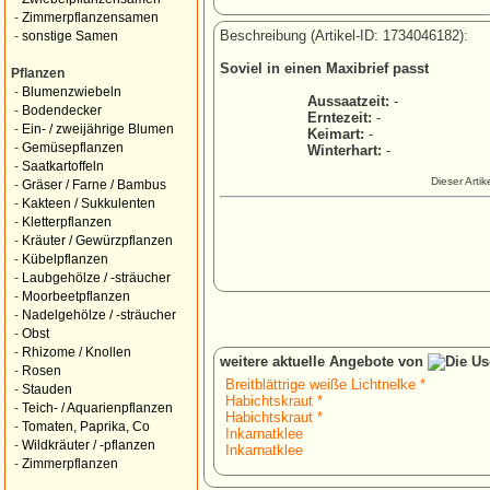
-
Zimmerpflanzensamen
Beschreibung (Artikel-ID: 1734046182):
-
sonstige Samen
Soviel in einen Maxibrief passt
Pflanzen
-
Blumenzwiebeln
Aussaatzeit:
-
-
Bodendecker
Erntezeit:
-
-
Ein- / zweijährige Blumen
Keimart:
-
-
Gemüsepflanzen
Winterhart:
-
-
Saatkartoffeln
Dieser Arti
-
Gräser / Farne / Bambus
-
Kakteen / Sukkulenten
-
Kletterpflanzen
-
Kräuter / Gewürzpflanzen
-
Kübelpflanzen
-
Laubgehölze / -sträucher
-
Moorbeetpflanzen
-
Nadelgehölze / -sträucher
-
Obst
-
Rhizome / Knollen
weitere aktuelle Angebote von
-
Rosen
Breitblättrige weiße Lichtnelke *
-
Stauden
Habichtskraut *
-
Teich- / Aquarienpflanzen
Habichtskraut *
-
Tomaten, Paprika, Co
Inkarnatklee
-
Wildkräuter / -pflanzen
Inkarnatklee
-
Zimmerpflanzen