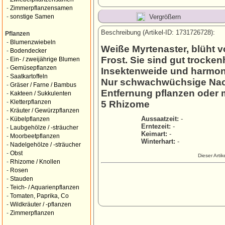
-
Zimmerpflanzensamen
Vergrößern
-
sonstige Samen
Beschreibung (Artikel-ID: 1731726728):
Pflanzen
-
Blumenzwiebeln
Weiße Myrtenaster, blüht 
-
Bodendecker
Frost. Sie sind gut trocken
-
Ein- / zweijährige Blumen
-
Gemüsepflanzen
Insektenweide und harmoni
-
Saatkartoffeln
Nur schwachwüchsige Nach
-
Gräser / Farne / Bambus
Entfernung pflanzen oder
-
Kakteen / Sukkulenten
-
Kletterpflanzen
5 Rhizome
-
Kräuter / Gewürzpflanzen
Aussaatzeit:
-
-
Kübelpflanzen
Erntezeit:
-
-
Laubgehölze / -sträucher
Keimart:
-
-
Moorbeetpflanzen
Winterhart:
-
-
Nadelgehölze / -sträucher
-
Obst
Dieser Arti
-
Rhizome / Knollen
-
Rosen
-
Stauden
-
Teich- / Aquarienpflanzen
-
Tomaten, Paprika, Co
-
Wildkräuter / -pflanzen
-
Zimmerpflanzen