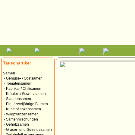
Tauschartikel
Samen
-
Gemüse- / Obstsamen
-
Tomatensamen
-
Paprika- / Chilisamen
-
Kräuter- / Gewürzsamen
-
Staudensamen
-
Ein- / zweijährige Blumen
-
Kübelpflanzensamen
-
Wildpflanzensamen
-
Samenmischungen
-
Gehölzsamen
-
Gräser- und Getreidesamen
-
Zwiebelpflanzensamen