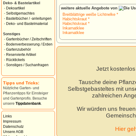
Deko- & Bastelartikel
weitere aktuelle Angebote von
-
Dekoartikel
-
Selbstgemachtes
Breitblättrige weiße Lichtnelke *
-
Bastelbücher / -anleitungen
Habichtskraut *
Habichtskraut *
-
Deko- und Bastelmaterial
Inkarnatklee
Inkarnatklee
Sonstiges
-
Gartenbücher / Zeitschriften
-
Bodenverbesserung / Erden
-
Gartenzubehör
-
Reservierte Artikel
-
Rücktickets
-
Sonstiges / Suchanfragen
Jetzt kostenlo
Tausche deine Pflanz
Tipps und Tricks:
Selbstgebasteltes mit unse
Nützliche Garten- und
Pflanzentipps für Einsteiger
zahlreichen Ang
und Gartenprofis. Besuche
unsere
Tippdatenbank
.
Wir würden uns freuen,
Gemeinscha
Links
Impressum
Datenschutz
Hier ge
Unsere AGB