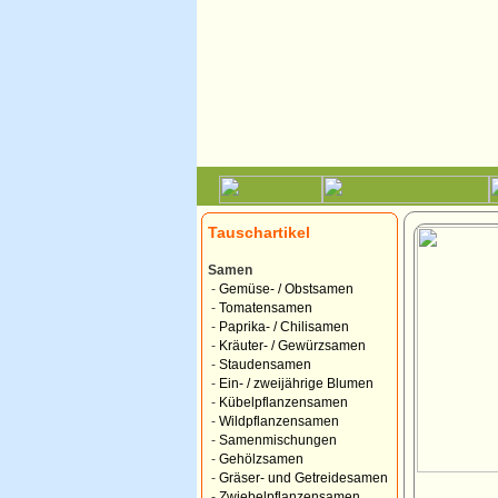
Tauschartikel
Samen
-
Gemüse- / Obstsamen
-
Tomatensamen
-
Paprika- / Chilisamen
-
Kräuter- / Gewürzsamen
-
Staudensamen
-
Ein- / zweijährige Blumen
-
Kübelpflanzensamen
-
Wildpflanzensamen
-
Samenmischungen
-
Gehölzsamen
-
Gräser- und Getreidesamen
-
Zwiebelpflanzensamen