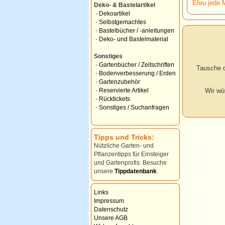
Efeu jede 
Deko- & Bastelartikel
-
Dekoartikel
-
Selbstgemachtes
-
Bastelbücher / -anleitungen
-
Deko- und Bastelmaterial
Sonstiges
-
Gartenbücher / Zeitschriften
Tausche d
-
Bodenverbesserung / Erden
-
Gartenzubehör
Wir wü
-
Reservierte Artikel
-
Rücktickets
-
Sonstiges / Suchanfragen
Tipps und Tricks:
Nützliche Garten- und
Pflanzentipps für Einsteiger
und Gartenprofis. Besuche
unsere
Tippdatenbank
.
Links
Impressum
Datenschutz
Unsere AGB