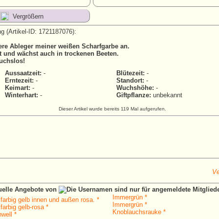
Vergrößern
g (Artikel-ID: 1721187076):
ere Ableger meiner weißen Scharfgarbe an.
t und wächst auch in trockenen Beeten.
uchslos!
Aussaatzeit:
-
Blütezeit:
-
Erntezeit:
-
Standort:
-
Keimart:
-
Wuchshöhe:
-
Winterhart:
-
Giftpflanze:
unbekannt
Dieser Artikel wurde bereits 119 Mal aufgerufen.
Ve
tuelle Angebote von
Immergrün *
farbig gelb innen und außen rosa. *
Immergrün *
farbig gelb-rosa *
Knoblauchsrauke *
well *