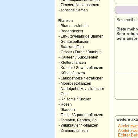
-
Zimmerpflanzensamen
-
sonstige Samen
Beschreibun
Pflanzen
-
Blumenzwiebeln
Biete mehr
-
Bodendecker
Sehr robus
-
Ein- / zweijährige Blumen
Sehr anspr
-
Gemüsepflanzen
-
Saatkartoffeln
-
Gräser / Farne / Bambus
-
Kakteen / Sukkulenten
-
Kletterpflanzen
-
Kräuter / Gewürzpflanzen
-
Kübelpflanzen
-
Laubgehölze / -sträucher
-
Moorbeetpflanzen
-
Nadelgehölze / -sträucher
-
Obst
-
Rhizome / Knollen
-
Rosen
-
Stauden
-
Teich- / Aquarienpflanzen
weitere ak
-
Tomaten, Paprika, Co
-
Wildkräuter / -pflanzen
Akelei zwei
Akelei zwei
-
Zimmerpflanzen
Echter Bein