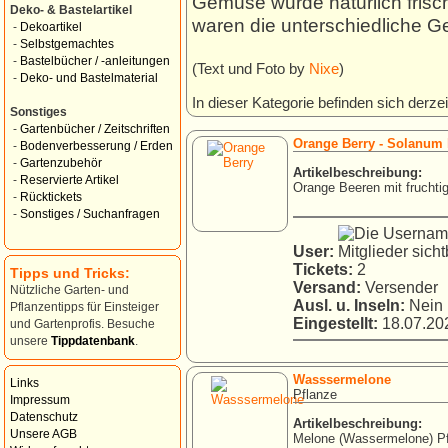
Gemüse wurde natürlich frisch
Deko- & Bastelartikel
waren die unterschiedliche G
-
Dekoartikel
-
Selbstgemachtes
-
Bastelbücher / -anleitungen
(Text und Foto by
Nixe
)
-
Deko- und Bastelmaterial
In dieser Kategorie befinden sich derzei
Sonstiges
-
Gartenbücher / Zeitschriften
Orange Berry - Solanum
-
Bodenverbesserung / Erden
-
Gartenzubehör
Artikelbeschreibung:
-
Reservierte Artikel
Orange Beeren mit fruchti
-
Rücktickets
-
Sonstiges / Suchanfragen
User:
Tickets:
2
Tipps und Tricks:
Versand:
Versender
Nützliche Garten- und
Ausl. u. Inseln:
Nein
Pflanzentipps für Einsteiger
Eingestellt:
18.07.202
und Gartenprofis. Besuche
unsere
Tippdatenbank
.
Wasssermelone
Links
Pflanze
Impressum
Datenschutz
Artikelbeschreibung:
Unsere AGB
Melone (Wassermelone) P