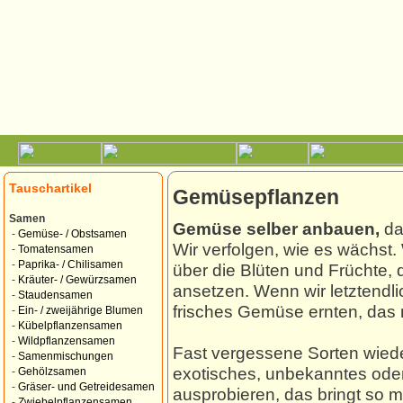
Tauschartikel
Gemüsepflanzen
Samen
Gemüse selber anbauen,
da
-
Gemüse- / Obstsamen
Wir verfolgen, wie es wächst.
-
Tomatensamen
-
Paprika- / Chilisamen
über die Blüten und Früchte, d
-
Kräuter- / Gewürzsamen
ansetzen. Wenn wir letztendl
-
Staudensamen
frisches Gemüse ernten, das 
-
Ein- / zweijährige Blumen
-
Kübelpflanzensamen
-
Wildpflanzensamen
Fast vergessene Sorten wied
-
Samenmischungen
exotisches, unbekanntes od
-
Gehölzsamen
-
Gräser- und Getreidesamen
ausprobieren, das bringt so
-
Zwiebelpflanzensamen