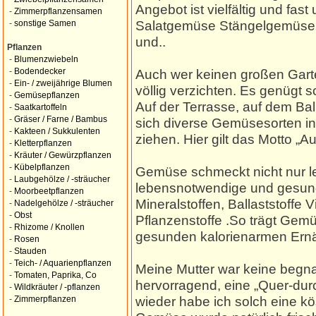
Angebot ist vielfältig und fa
-
Zimmerpflanzensamen
Salatgemüse Stängelgemüse
-
sonstige Samen
und..
Pflanzen
-
Blumenzwiebeln
Auch wer keinen großen Gart
-
Bodendecker
-
Ein- / zweijährige Blumen
völlig verzichten. Es genügt 
-
Gemüsepflanzen
Auf der Terrasse, auf dem Ba
-
Saatkartoffeln
-
Gräser / Farne / Bambus
sich diverse Gemüsesorten in
-
Kakteen / Sukkulenten
ziehen. Hier gilt das Motto „
-
Kletterpflanzen
-
Kräuter / Gewürzpflanzen
-
Kübelpflanzen
Gemüse schmeckt nicht nur lec
-
Laubgehölze / -sträucher
lebensnotwendige und gesundh
-
Moorbeetpflanzen
Mineralstoffen, Ballaststoffe
-
Nadelgehölze / -sträucher
-
Obst
Pflanzenstoffe .So trägt Ge
-
Rhizome / Knollen
gesunden kalorienarmen Ernä
-
Rosen
-
Stauden
-
Teich- / Aquarienpflanzen
Meine Mutter war keine begna
-
Tomaten, Paprika, Co
hervorragend, eine „Quer-du
-
Wildkräuter / -pflanzen
wieder habe ich solch eine 
-
Zimmerpflanzen