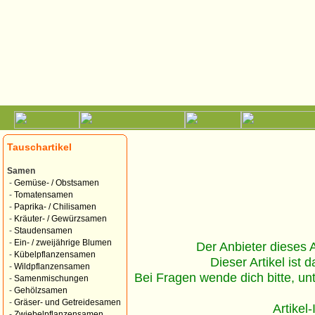
Tauschartikel
Samen
-
Gemüse- / Obstsamen
-
Tomatensamen
-
Paprika- / Chilisamen
-
Kräuter- / Gewürzsamen
-
Staudensamen
-
Ein- / zweijährige Blumen
Der Anbieter dieses Ar
-
Kübelpflanzensamen
Dieser Artikel ist d
-
Wildpflanzensamen
Bei Fragen wende dich bitte, un
-
Samenmischungen
-
Gehölzsamen
-
Gräser- und Getreidesamen
Artikel
-
Zwiebelpflanzensamen