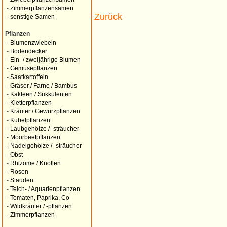
-
Zimmerpflanzensamen
Zurück
-
sonstige Samen
Pflanzen
-
Blumenzwiebeln
-
Bodendecker
-
Ein- / zweijährige Blumen
-
Gemüsepflanzen
-
Saatkartoffeln
-
Gräser / Farne / Bambus
-
Kakteen / Sukkulenten
-
Kletterpflanzen
-
Kräuter / Gewürzpflanzen
-
Kübelpflanzen
-
Laubgehölze / -sträucher
-
Moorbeetpflanzen
-
Nadelgehölze / -sträucher
-
Obst
-
Rhizome / Knollen
-
Rosen
-
Stauden
-
Teich- / Aquarienpflanzen
-
Tomaten, Paprika, Co
-
Wildkräuter / -pflanzen
-
Zimmerpflanzen