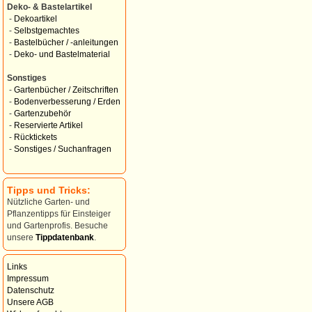
Deko- & Bastelartikel
-
Dekoartikel
-
Selbstgemachtes
-
Bastelbücher / -anleitungen
-
Deko- und Bastelmaterial
Sonstiges
-
Gartenbücher / Zeitschriften
-
Bodenverbesserung / Erden
-
Gartenzubehör
-
Reservierte Artikel
-
Rücktickets
-
Sonstiges / Suchanfragen
Tipps und Tricks:
Nützliche Garten- und
Pflanzentipps für Einsteiger
und Gartenprofis. Besuche
unsere
Tippdatenbank
.
Links
Impressum
Datenschutz
Unsere AGB