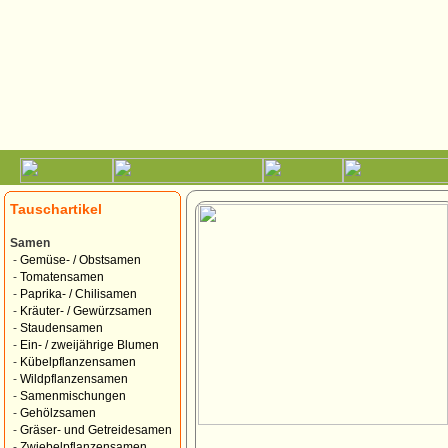
Tauschartikel
Samen
-
Gemüse- / Obstsamen
-
Tomatensamen
-
Paprika- / Chilisamen
-
Kräuter- / Gewürzsamen
-
Staudensamen
-
Ein- / zweijährige Blumen
-
Kübelpflanzensamen
-
Wildpflanzensamen
-
Samenmischungen
-
Gehölzsamen
-
Gräser- und Getreidesamen
-
Zwiebelpflanzensamen