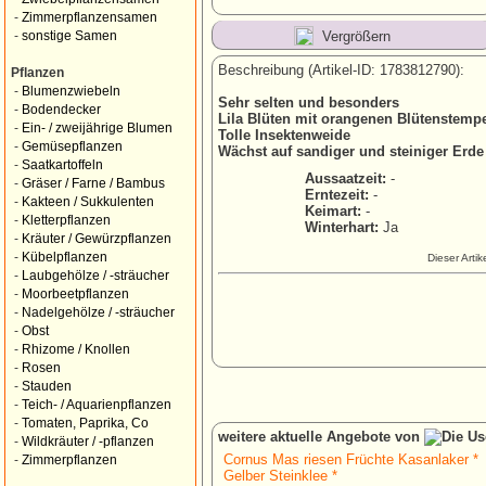
-
Zimmerpflanzensamen
Vergrößern
-
sonstige Samen
Beschreibung (Artikel-ID: 1783812790):
Pflanzen
-
Blumenzwiebeln
Sehr selten und besonders
-
Bodendecker
Lila Blüten mit orangenen Blütenstemp
-
Ein- / zweijährige Blumen
Tolle Insektenweide
-
Gemüsepflanzen
Wächst auf sandiger und steiniger Erde
-
Saatkartoffeln
Aussaatzeit:
-
-
Gräser / Farne / Bambus
Erntezeit:
-
-
Kakteen / Sukkulenten
Keimart:
-
-
Kletterpflanzen
Winterhart:
Ja
-
Kräuter / Gewürzpflanzen
-
Kübelpflanzen
Dieser Arti
-
Laubgehölze / -sträucher
-
Moorbeetpflanzen
-
Nadelgehölze / -sträucher
-
Obst
-
Rhizome / Knollen
-
Rosen
-
Stauden
-
Teich- / Aquarienpflanzen
-
Tomaten, Paprika, Co
weitere aktuelle Angebote von
-
Wildkräuter / -pflanzen
Cornus Mas riesen Früchte Kasanlaker *
-
Zimmerpflanzen
Gelber Steinklee *