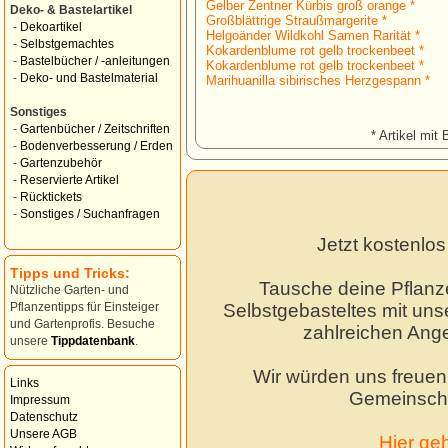
Gelber Zentner Kürbis groß orange *
Deko- & Bastelartikel
Großblättrige Straußmargerite *
-
Dekoartikel
Helgoänder Wildkohl Samen Rarität *
-
Selbstgemachtes
Kokardenblume rot gelb trockenbeet *
-
Bastelbücher / -anleitungen
Kokardenblume rot gelb trockenbeet *
-
Deko- und Bastelmaterial
Marihuanilla sibirisches Herzgespann *
Sonstiges
-
Gartenbücher / Zeitschriften
* Artikel mit 
-
Bodenverbesserung / Erden
-
Gartenzubehör
-
Reservierte Artikel
-
Rücktickets
-
Sonstiges / Suchanfragen
Jetzt kostenlo
Tipps und Tricks:
Tausche deine Pflanz
Nützliche Garten- und
Selbstgebasteltes mit unse
Pflanzentipps für Einsteiger
und Gartenprofis. Besuche
zahlreichen Ang
unsere
Tippdatenbank
.
Wir würden uns freuen,
Links
Gemeinscha
Impressum
Datenschutz
Unsere AGB
Hier ge