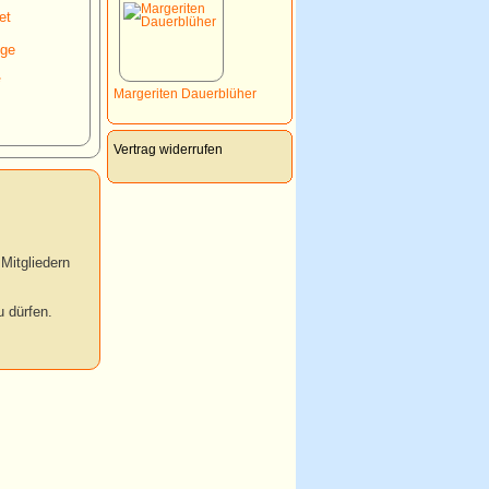
et
nge
*
Margeriten Dauerblüher
Vertrag widerrufen
Mitgliedern
 dürfen.