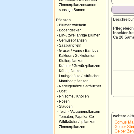
-
Zimmerpflanzensamen
-
sonstige Samen
Beschreibun
Pflanzen
-
Blumenzwiebeln
Pflegeleich
-
Bodendecker
Insektenfre
-
Ein- / zweijährige Blumen
Ca 20 Sam
-
Gemüsepflanzen
-
Saatkartoffeln
-
Gräser / Farne / Bambus
-
Kakteen / Sukkulenten
-
Kletterpflanzen
-
Kräuter / Gewürzpflanzen
-
Kübelpflanzen
-
Laubgehölze / -sträucher
-
Moorbeetpflanzen
-
Nadelgehölze / -sträucher
-
Obst
-
Rhizome / Knollen
-
Rosen
-
Stauden
-
Teich- / Aquarienpflanzen
weitere ak
-
Tomaten, Paprika, Co
-
Wildkräuter / -pflanzen
Cornus Mas
Gelber Stei
-
Zimmerpflanzen
Gelber Zen