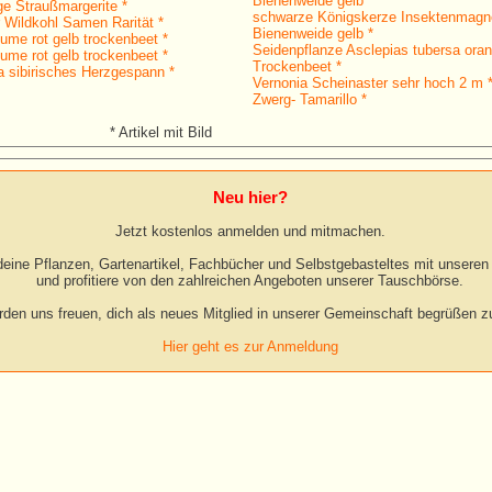
Bienenweide gelb *
ge Straußmargerite *
schwarze Königskerze Insektenmagn
 Wildkohl Samen Rarität *
Bienenweide gelb *
ume rot gelb trockenbeet *
Seidenpflanze Asclepias tubersa ora
ume rot gelb trockenbeet *
Trockenbeet *
a sibirisches Herzgespann *
Vernonia Scheinaster sehr hoch 2 m 
Zwerg- Tamarillo *
* Artikel mit Bild
Neu hier?
Jetzt kostenlos anmelden und mitmachen.
eine Pflanzen, Gartenartikel, Fachbücher und Selbstgebasteltes mit unseren 
und profitiere von den zahlreichen Angeboten unserer Tauschbörse.
rden uns freuen, dich als neues Mitglied in unserer Gemeinschaft begrüßen zu
Hier geht es zur Anmeldung