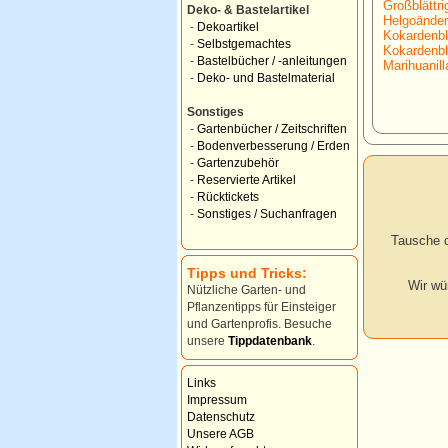
Großblättri
Deko- & Bastelartikel
Helgoänder
-
Dekoartikel
Kokardenbl
-
Selbstgemachtes
Kokardenbl
-
Bastelbücher / -anleitungen
Marihuanill
-
Deko- und Bastelmaterial
Sonstiges
-
Gartenbücher / Zeitschriften
-
Bodenverbesserung / Erden
-
Gartenzubehör
-
Reservierte Artikel
-
Rücktickets
-
Sonstiges / Suchanfragen
Tausche d
Tipps und Tricks:
Wir wü
Nützliche Garten- und
Pflanzentipps für Einsteiger
und Gartenprofis. Besuche
unsere
Tippdatenbank
.
Links
Impressum
Datenschutz
Unsere AGB