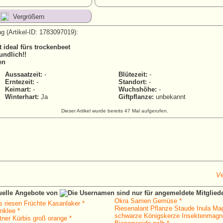
Vergrößern
g (Artikel-ID: 1783097019):
t ideal fürs trockenbeet
undlich!!
en
Aussaatzeit:
-
Blütezeit:
-
Erntezeit:
-
Standort:
-
Keimart:
-
Wuchshöhe:
-
Winterhart:
Ja
Giftpflanze:
unbekannt
Dieser Artikel wurde bereits 47 Mal aufgerufen.
Ve
tuelle Angebote von
Okra Samen Gemüse *
 riesen Früchte Kasanlaker *
Riesenalant Pflanze Staude Inula Mag
nklee *
schwarze Königskerze Insektenmagn
tner Kürbis groß orange *