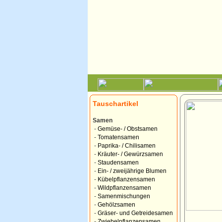
Tauschartikel
Samen
-
Gemüse- / Obstsamen
-
Tomatensamen
-
Paprika- / Chilisamen
-
Kräuter- / Gewürzsamen
-
Staudensamen
-
Ein- / zweijährige Blumen
-
Kübelpflanzensamen
-
Wildpflanzensamen
-
Samenmischungen
-
Gehölzsamen
-
Gräser- und Getreidesamen
-
Zwiebelpflanzensamen