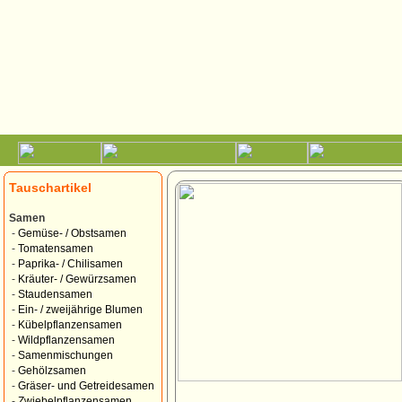
Tauschartikel
Samen
-
Gemüse- / Obstsamen
-
Tomatensamen
-
Paprika- / Chilisamen
-
Kräuter- / Gewürzsamen
-
Staudensamen
-
Ein- / zweijährige Blumen
-
Kübelpflanzensamen
-
Wildpflanzensamen
-
Samenmischungen
-
Gehölzsamen
-
Gräser- und Getreidesamen
-
Zwiebelpflanzensamen