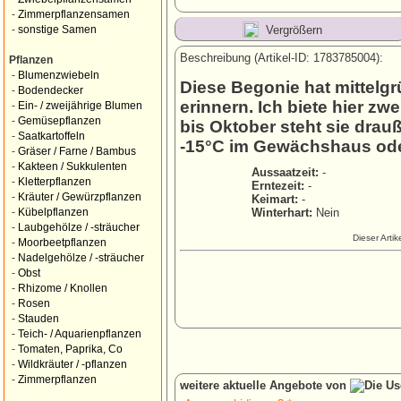
-
Zimmerpflanzensamen
Vergrößern
-
sonstige Samen
Beschreibung (Artikel-ID: 1783785004):
Pflanzen
-
Blumenzwiebeln
Diese Begonie hat mittelgrü
-
Bodendecker
erinnern. Ich biete hier zw
-
Ein- / zweijährige Blumen
-
Gemüsepflanzen
bis Oktober steht sie drau
-
Saatkartoffeln
-15°C im Gewächshaus ode
-
Gräser / Farne / Bambus
-
Kakteen / Sukkulenten
Aussaatzeit:
-
-
Kletterpflanzen
Erntezeit:
-
-
Kräuter / Gewürzpflanzen
Keimart:
-
Winterhart:
Nein
-
Kübelpflanzen
-
Laubgehölze / -sträucher
Dieser Arti
-
Moorbeetpflanzen
-
Nadelgehölze / -sträucher
-
Obst
-
Rhizome / Knollen
-
Rosen
-
Stauden
-
Teich- / Aquarienpflanzen
-
Tomaten, Paprika, Co
-
Wildkräuter / -pflanzen
-
Zimmerpflanzen
weitere aktuelle Angebote von