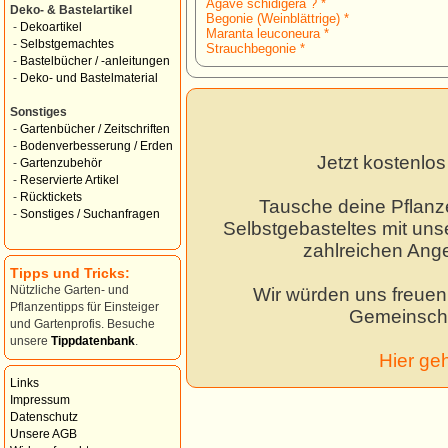
Agave schidigera ? *
Deko- & Bastelartikel
Begonie (Weinblättrige) *
-
Dekoartikel
Maranta leuconeura *
-
Selbstgemachtes
Strauchbegonie *
-
Bastelbücher / -anleitungen
-
Deko- und Bastelmaterial
Sonstiges
-
Gartenbücher / Zeitschriften
-
Bodenverbesserung / Erden
Jetzt kostenlo
-
Gartenzubehör
-
Reservierte Artikel
-
Rücktickets
Tausche deine Pflanz
-
Sonstiges / Suchanfragen
Selbstgebasteltes mit unse
zahlreichen Ang
Tipps und Tricks:
Nützliche Garten- und
Wir würden uns freuen,
Pflanzentipps für Einsteiger
Gemeinscha
und Gartenprofis. Besuche
unsere
Tippdatenbank
.
Hier ge
Links
Impressum
Datenschutz
Unsere AGB