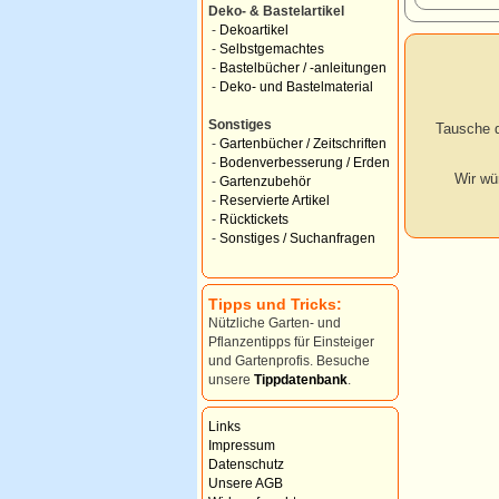
Deko- & Bastelartikel
-
Dekoartikel
-
Selbstgemachtes
-
Bastelbücher / -anleitungen
-
Deko- und Bastelmaterial
Sonstiges
Tausche d
-
Gartenbücher / Zeitschriften
-
Bodenverbesserung / Erden
Wir wü
-
Gartenzubehör
-
Reservierte Artikel
-
Rücktickets
-
Sonstiges / Suchanfragen
Tipps und Tricks:
Nützliche Garten- und
Pflanzentipps für Einsteiger
und Gartenprofis. Besuche
unsere
Tippdatenbank
.
Links
Impressum
Datenschutz
Unsere AGB