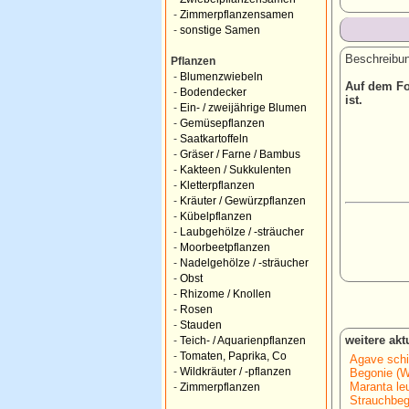
-
Zimmerpflanzensamen
-
sonstige Samen
Beschreibun
Pflanzen
-
Blumenzwiebeln
Auf dem Fo
-
Bodendecker
ist.
-
Ein- / zweijährige Blumen
-
Gemüsepflanzen
-
Saatkartoffeln
-
Gräser / Farne / Bambus
-
Kakteen / Sukkulenten
-
Kletterpflanzen
-
Kräuter / Gewürzpflanzen
-
Kübelpflanzen
-
Laubgehölze / -sträucher
-
Moorbeetpflanzen
-
Nadelgehölze / -sträucher
-
Obst
-
Rhizome / Knollen
-
Rosen
-
Stauden
weitere ak
-
Teich- / Aquarienpflanzen
-
Tomaten, Paprika, Co
Agave schi
-
Wildkräuter / -pflanzen
Begonie (We
Maranta le
-
Zimmerpflanzen
Strauchbeg