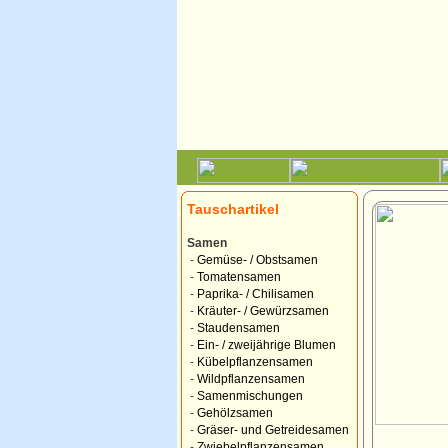
Tauschartikel
Samen
-
Gemüse- / Obstsamen
-
Tomatensamen
-
Paprika- / Chilisamen
-
Kräuter- / Gewürzsamen
-
Staudensamen
-
Ein- / zweijährige Blumen
-
Kübelpflanzensamen
-
Wildpflanzensamen
-
Samenmischungen
-
Gehölzsamen
-
Gräser- und Getreidesamen
-
Zwiebelpflanzensamen