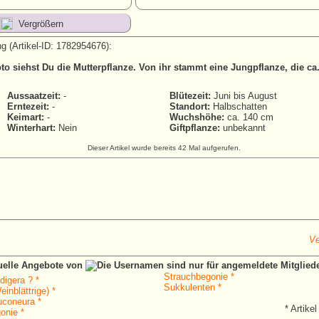
Vergrößern
g (Artikel-ID: 1782954676):
to siehst Du die Mutterpflanze. Von ihr stammt eine Jungpflanze, die c
Aussaatzeit:
-
Blütezeit:
Juni bis August
Erntezeit:
-
Standort:
Halbschatten
Keimart:
-
Wuchshöhe:
ca. 140 cm
Winterhart:
Nein
Giftpflanze:
unbekannt
Dieser Artikel wurde bereits 42 Mal aufgerufen.
Ve
tuelle Angebote von
Strauchbegonie *
digera ? *
Sukkulenten *
inblättrige) *
uconeura *
* Artikel
onie *