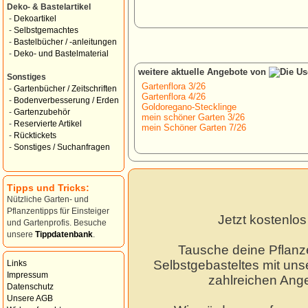
Deko- & Bastelartikel
-
Dekoartikel
-
Selbstgemachtes
-
Bastelbücher / -anleitungen
-
Deko- und Bastelmaterial
weitere aktuelle Angebote von
Sonstiges
Gartenflora 3/26
-
Gartenbücher / Zeitschriften
Gartenflora 4/26
-
Bodenverbesserung / Erden
Goldoregano-Stecklinge
-
Gartenzubehör
mein schöner Garten 3/26
-
Reservierte Artikel
mein Schöner Garten 7/26
-
Rücktickets
-
Sonstiges / Suchanfragen
Tipps und Tricks:
Nützliche Garten- und
Pflanzentipps für Einsteiger
Jetzt kostenlo
und Gartenprofis. Besuche
unsere
Tippdatenbank
.
Tausche deine Pflanz
Selbstgebasteltes mit unse
Links
Impressum
zahlreichen Ang
Datenschutz
Unsere AGB