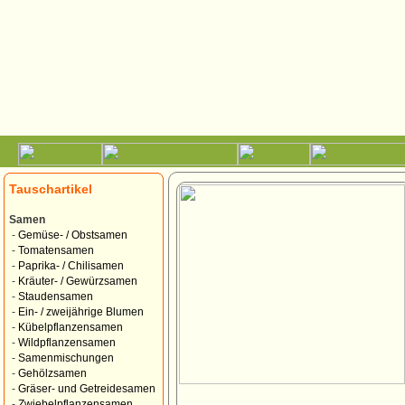
Tauschartikel
Samen
-
Gemüse- / Obstsamen
-
Tomatensamen
-
Paprika- / Chilisamen
-
Kräuter- / Gewürzsamen
-
Staudensamen
-
Ein- / zweijährige Blumen
-
Kübelpflanzensamen
-
Wildpflanzensamen
-
Samenmischungen
-
Gehölzsamen
-
Gräser- und Getreidesamen
-
Zwiebelpflanzensamen