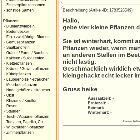
-
Zimmerpflanzensamen
Beschreibung (Artikel-ID: 1783526549):
-
sonstige Samen
Hallo,
Pflanzen
gebe vier kleine Pflanzen d
-
Blumenzwiebeln
-
Bodendecker
-
Ein- / zweijährige Blumen
Sie ist winterhart, kommt 
-
Gemüsepflanzen
Pflanzen wieder, wenn man
-
Saatkartoffeln
-
Gräser / Farne / Bambus
an anderen Stellen im Beet
-
Kakteen / Sukkulenten
nicht lästig.
-
Kletterpflanzen
Geschmacklich wirklich etwa
-
Kräuter / Gewürzpflanzen
-
Kübelpflanzen
kleingehackt echt lecker im
-
Laubgehölze / -sträucher
-
Moorbeetpflanzen
Gruss heike
-
Nadelgehölze / -sträucher
-
Obst
Aussaatzeit:
-
-
Rhizome / Knollen
Erntezeit:
-
-
Rosen
Keimart:
-
-
Stauden
Winterhart:
-
-
Teich- / Aquarienpflanzen
Dieser Arti
-
Tomaten, Paprika, Co
-
Wildkräuter / -pflanzen
-
Zimmerpflanzen