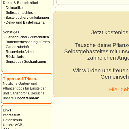
Deko- & Bastelartikel
-
Dekoartikel
-
Selbstgemachtes
-
Bastelbücher / -anleitungen
-
Deko- und Bastelmaterial
Jetzt kostenlo
Sonstiges
-
Gartenbücher / Zeitschriften
-
Bodenverbesserung / Erden
Tausche deine Pflanz
-
Gartenzubehör
Selbstgebasteltes mit unse
-
Reservierte Artikel
zahlreichen Ang
-
Rücktickets
-
Sonstiges / Suchanfragen
Wir würden uns freuen,
Gemeinscha
Tipps und Tricks:
Nützliche Garten- und
Hier ge
Pflanzentipps für Einsteiger
und Gartenprofis. Besuche
unsere
Tippdatenbank
.
Links
Impressum
Datenschutz
Unsere AGB