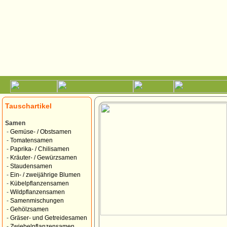
Tauschartikel
Samen
-
Gemüse- / Obstsamen
-
Tomatensamen
-
Paprika- / Chilisamen
-
Kräuter- / Gewürzsamen
-
Staudensamen
-
Ein- / zweijährige Blumen
-
Kübelpflanzensamen
-
Wildpflanzensamen
-
Samenmischungen
-
Gehölzsamen
-
Gräser- und Getreidesamen
-
Zwiebelpflanzensamen