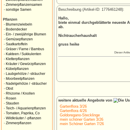
-
Zimmerpflanzensamen
Beschreibung (Artikel-ID: 1776461248):
-
sonstige Samen
Hallo,
Pflanzen
biete einmal durchgeblätterte neueste A
-
Blumenzwiebeln
ab.
-
Bodendecker
-
Ein- / zweijährige Blumen
Nichtraucherhaushalt
-
Gemüsepflanzen
gruss heike
-
Saatkartoffeln
-
Gräser / Farne / Bambus
Dieser Arti
-
Kakteen / Sukkulenten
-
Kletterpflanzen
-
Kräuter / Gewürzpflanzen
-
Kübelpflanzen
-
Laubgehölze / -sträucher
-
Moorbeetpflanzen
-
Nadelgehölze / -sträucher
-
Obst
-
Rhizome / Knollen
-
Rosen
weitere aktuelle Angebote von
-
Stauden
Gartenflora 3/26
-
Teich- / Aquarienpflanzen
Gartenflora 4/26
-
Tomaten, Paprika, Co
Goldoregano-Stecklinge
-
Wildkräuter / -pflanzen
mein schöner Garten 3/26
-
Zimmerpflanzen
mein Schöner Garten 7/26