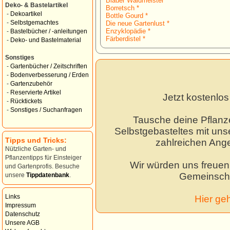
Blauer Waldmeister *
Deko- & Bastelartikel
Borretsch *
-
Dekoartikel
Bottle Gourd *
-
Selbstgemachtes
Die neue Gartenlust *
Enzyklopädie *
-
Bastelbücher / -anleitungen
Färberdistel *
-
Deko- und Bastelmaterial
Sonstiges
-
Gartenbücher / Zeitschriften
-
Bodenverbesserung / Erden
-
Gartenzubehör
-
Reservierte Artikel
Jetzt kostenlo
-
Rücktickets
-
Sonstiges / Suchanfragen
Tausche deine Pflanz
Selbstgebasteltes mit unse
Tipps und Tricks:
zahlreichen Ang
Nützliche Garten- und
Pflanzentipps für Einsteiger
Wir würden uns freuen,
und Gartenprofis. Besuche
Gemeinscha
unsere
Tippdatenbank
.
Links
Hier ge
Impressum
Datenschutz
Unsere AGB