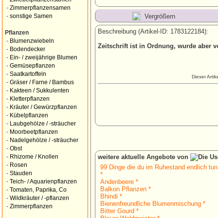
-
Zimmerpflanzensamen
Vergrößern
-
sonstige Samen
Beschreibung (Artikel-ID: 1783122184):
Pflanzen
-
Blumenzwiebeln
Zeitschrift ist in Ordnung, wurde aber 
-
Bodendecker
-
Ein- / zweijährige Blumen
-
Gemüsepflanzen
-
Saatkartoffeln
Dieser Arti
-
Gräser / Farne / Bambus
-
Kakteen / Sukkulenten
-
Kletterpflanzen
-
Kräuter / Gewürzpflanzen
-
Kübelpflanzen
-
Laubgehölze / -sträucher
-
Moorbeetpflanzen
-
Nadelgehölze / -sträucher
-
Obst
weitere aktuelle Angebote von
-
Rhizome / Knollen
-
Rosen
99 Dinge die du im Ruhestand endlich tun
-
Stauden
*
Andenbeere *
-
Teich- / Aquarienpflanzen
Balkon Pflanzen *
-
Tomaten, Paprika, Co
Bhindi *
-
Wildkräuter / -pflanzen
Bienenfreundliche Blumenmischung *
-
Zimmerpflanzen
Bitter Gourd *