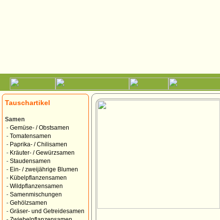
Tauschartikel
Samen
-
Gemüse- / Obstsamen
-
Tomatensamen
-
Paprika- / Chilisamen
-
Kräuter- / Gewürzsamen
-
Staudensamen
-
Ein- / zweijährige Blumen
-
Kübelpflanzensamen
-
Wildpflanzensamen
-
Samenmischungen
-
Gehölzsamen
-
Gräser- und Getreidesamen
-
Zwiebelpflanzensamen