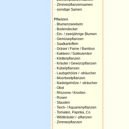
-
Zimmerpflanzensamen
-
sonstige Samen
Pflanzen
-
Blumenzwiebeln
-
Bodendecker
-
Ein- / zweijährige Blumen
-
Gemüsepflanzen
-
Saatkartoffeln
-
Gräser / Farne / Bambus
-
Kakteen / Sukkulenten
-
Kletterpflanzen
-
Kräuter / Gewürzpflanzen
-
Kübelpflanzen
-
Laubgehölze / -sträucher
-
Moorbeetpflanzen
-
Nadelgehölze / -sträucher
-
Obst
-
Rhizome / Knollen
-
Rosen
-
Stauden
-
Teich- / Aquarienpflanzen
-
Tomaten, Paprika, Co
-
Wildkräuter / -pflanzen
-
Zimmerpflanzen