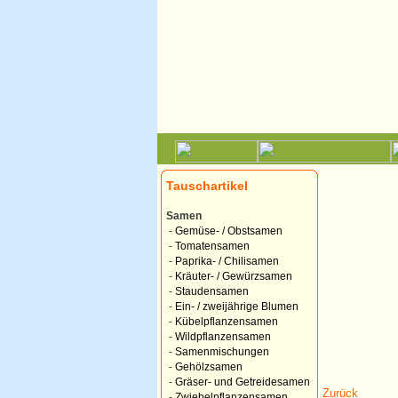
Tauschartikel
Samen
-
Gemüse- / Obstsamen
-
Tomatensamen
-
Paprika- / Chilisamen
-
Kräuter- / Gewürzsamen
-
Staudensamen
-
Ein- / zweijährige Blumen
-
Kübelpflanzensamen
-
Wildpflanzensamen
-
Samenmischungen
-
Gehölzsamen
-
Gräser- und Getreidesamen
Zurück
-
Zwiebelpflanzensamen