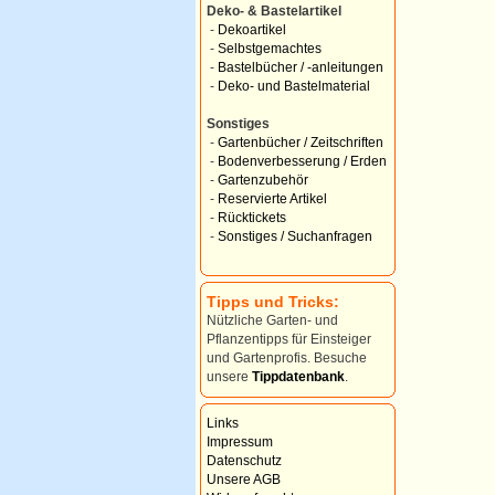
Deko- & Bastelartikel
-
Dekoartikel
-
Selbstgemachtes
-
Bastelbücher / -anleitungen
-
Deko- und Bastelmaterial
Sonstiges
-
Gartenbücher / Zeitschriften
-
Bodenverbesserung / Erden
-
Gartenzubehör
-
Reservierte Artikel
-
Rücktickets
-
Sonstiges / Suchanfragen
Tipps und Tricks:
Nützliche Garten- und
Pflanzentipps für Einsteiger
und Gartenprofis. Besuche
unsere
Tippdatenbank
.
Links
Impressum
Datenschutz
Unsere AGB