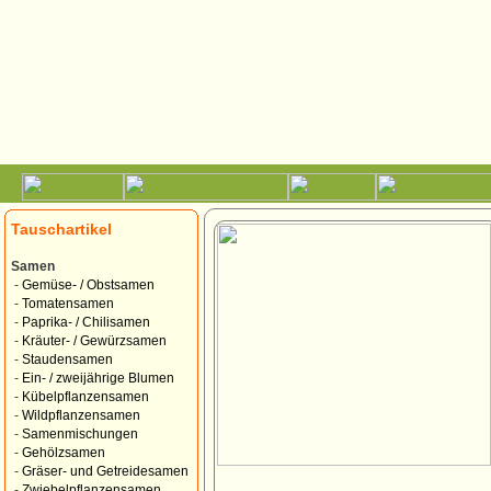
Tauschartikel
Samen
-
Gemüse- / Obstsamen
-
Tomatensamen
-
Paprika- / Chilisamen
-
Kräuter- / Gewürzsamen
-
Staudensamen
-
Ein- / zweijährige Blumen
-
Kübelpflanzensamen
-
Wildpflanzensamen
-
Samenmischungen
-
Gehölzsamen
-
Gräser- und Getreidesamen
-
Zwiebelpflanzensamen