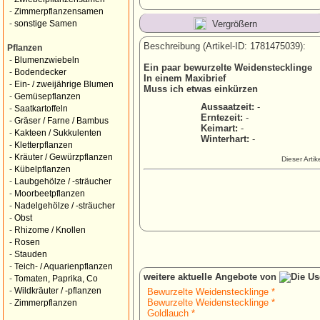
-
Zimmerpflanzensamen
Vergrößern
-
sonstige Samen
Beschreibung (Artikel-ID: 1781475039):
Pflanzen
-
Blumenzwiebeln
Ein paar bewurzelte Weidenstecklinge
-
Bodendecker
In einem Maxibrief
-
Ein- / zweijährige Blumen
Muss ich etwas einkürzen
-
Gemüsepflanzen
Aussaatzeit:
-
-
Saatkartoffeln
Erntezeit:
-
-
Gräser / Farne / Bambus
Keimart:
-
-
Kakteen / Sukkulenten
Winterhart:
-
-
Kletterpflanzen
-
Kräuter / Gewürzpflanzen
Dieser Arti
-
Kübelpflanzen
-
Laubgehölze / -sträucher
-
Moorbeetpflanzen
-
Nadelgehölze / -sträucher
-
Obst
-
Rhizome / Knollen
-
Rosen
-
Stauden
-
Teich- / Aquarienpflanzen
weitere aktuelle Angebote von
-
Tomaten, Paprika, Co
-
Wildkräuter / -pflanzen
Bewurzelte Weidenstecklinge *
Bewurzelte Weidenstecklinge *
-
Zimmerpflanzen
Goldlauch *