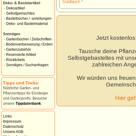
Goldlauch *
Deko- & Bastelartikel
-
Dekoartikel
-
Selbstgemachtes
-
Bastelbücher / -anleitungen
-
Deko- und Bastelmaterial
Sonstiges
Jetzt kostenlo
-
Gartenbücher / Zeitschriften
-
Bodenverbesserung / Erden
-
Gartenzubehör
Tausche deine Pflanz
-
Reservierte Artikel
Selbstgebasteltes mit unse
-
Rücktickets
zahlreichen Ang
-
Sonstiges / Suchanfragen
Wir würden uns freuen,
Tipps und Tricks:
Gemeinscha
Nützliche Garten- und
Pflanzentipps für Einsteiger
Hier ge
und Gartenprofis. Besuche
unsere
Tippdatenbank
.
Links
Impressum
Datenschutz
Unsere AGB