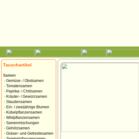
Tauschartikel
Samen
-
Gemüse- / Obstsamen
-
Tomatensamen
-
Paprika- / Chilisamen
-
Kräuter- / Gewürzsamen
-
Staudensamen
-
Ein- / zweijährige Blumen
-
Kübelpflanzensamen
-
Wildpflanzensamen
-
Samenmischungen
-
Gehölzsamen
-
Gräser- und Getreidesamen
-
Zwiebelpflanzensamen