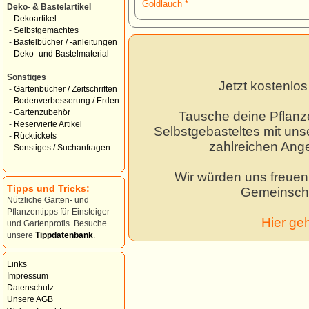
Goldlauch *
Deko- & Bastelartikel
-
Dekoartikel
-
Selbstgemachtes
-
Bastelbücher / -anleitungen
-
Deko- und Bastelmaterial
Sonstiges
Jetzt kostenlo
-
Gartenbücher / Zeitschriften
-
Bodenverbesserung / Erden
-
Gartenzubehör
Tausche deine Pflanz
-
Reservierte Artikel
Selbstgebasteltes mit unse
-
Rücktickets
zahlreichen Ang
-
Sonstiges / Suchanfragen
Wir würden uns freuen,
Tipps und Tricks:
Gemeinscha
Nützliche Garten- und
Pflanzentipps für Einsteiger
Hier ge
und Gartenprofis. Besuche
unsere
Tippdatenbank
.
Links
Impressum
Datenschutz
Unsere AGB