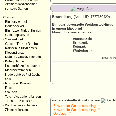
-
Zimmerpflanzensamen
Vergrößern
-
sonstige Samen
Beschreibung (Artikel-ID: 1777330429):
Pflanzen
-
Blumenzwiebeln
Ein paar bewurzelte Weidenstecklinge
-
Bodendecker
In einem Maxibrief
-
Ein- / zweijährige Blumen
Muss ich etwas einkürzen
-
Gemüsepflanzen
Aussaatzeit:
-
-
Saatkartoffeln
Erntezeit:
-
-
Gräser / Farne / Bambus
Keimart:
-
-
Kakteen / Sukkulenten
Winterhart:
-
-
Kletterpflanzen
-
Kräuter / Gewürzpflanzen
Dieser Arti
-
Kübelpflanzen
-
Laubgehölze / -sträucher
-
Moorbeetpflanzen
-
Nadelgehölze / -sträucher
-
Obst
-
Rhizome / Knollen
-
Rosen
-
Stauden
-
Teich- / Aquarienpflanzen
weitere aktuelle Angebote von
-
Tomaten, Paprika, Co
-
Wildkräuter / -pflanzen
Bewurzelte Weidenstecklinge *
Bewurzelte Weidenstecklinge *
-
Zimmerpflanzen
Goldlauch *