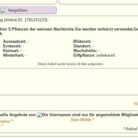
Vergrößern
g (Artikel-ID: 1781333123):
 hier 5 Pflanzen der weissen Nachtviole.Sie werden verkürzt versendet.G
ch
Aussaatzeit:
-
Blütezeit:
-
Erntezeit:
-
Standort:
-
Keimart:
-
Wuchshöhe:
-
Winterhart:
-
Giftpflanze:
unbekannt
Dieser Artikel wurde bereits 26 Mal aufgerufen.
Ve
tuelle Angebote von
Rote Melde *
 weiss *
 *
* Artikel