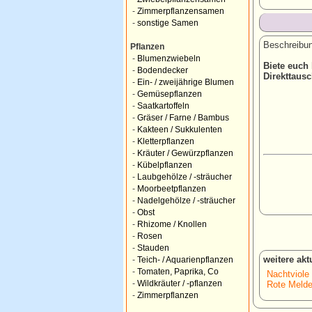
-
Zimmerpflanzensamen
-
sonstige Samen
Beschreibun
Pflanzen
-
Blumenzwiebeln
Biete euch
-
Bodendecker
Direkttaus
-
Ein- / zweijährige Blumen
-
Gemüsepflanzen
-
Saatkartoffeln
-
Gräser / Farne / Bambus
-
Kakteen / Sukkulenten
-
Kletterpflanzen
-
Kräuter / Gewürzpflanzen
-
Kübelpflanzen
-
Laubgehölze / -sträucher
-
Moorbeetpflanzen
-
Nadelgehölze / -sträucher
-
Obst
-
Rhizome / Knollen
-
Rosen
-
Stauden
weitere ak
-
Teich- / Aquarienpflanzen
-
Tomaten, Paprika, Co
Nachtviole
-
Wildkräuter / -pflanzen
Rote Melde
-
Zimmerpflanzen