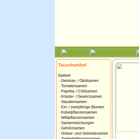
Tauschartikel
Samen
-
Gemüse- / Obstsamen
-
Tomatensamen
-
Paprika- / Chilisamen
-
Kräuter- / Gewürzsamen
-
Staudensamen
-
Ein- / zweijährige Blumen
-
Kübelpflanzensamen
-
Wildpflanzensamen
-
Samenmischungen
-
Gehölzsamen
-
Gräser- und Getreidesamen
-
Zwiebelpflanzensamen