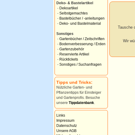
Deko- & Bastelartikel
-
Dekoartikel
-
Selbstgemachtes
-
Bastelbücher / -anleitungen
-
Deko- und Bastelmaterial
Tausche d
Sonstiges
-
Gartenbücher / Zeitschriften
Wir wü
-
Bodenverbesserung / Erden
-
Gartenzubehör
-
Reservierte Artikel
-
Rücktickets
-
Sonstiges / Suchanfragen
Tipps und Tricks:
Nützliche Garten- und
Pflanzentipps für Einsteiger
und Gartenprofis. Besuche
unsere
Tippdatenbank
.
Links
Impressum
Datenschutz
Unsere AGB