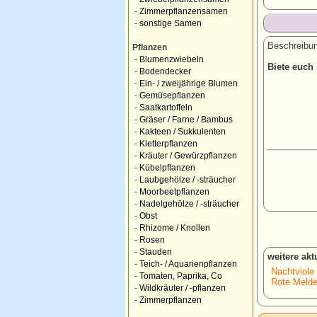
-
Zimmerpflanzensamen
-
sonstige Samen
Beschreibun
Pflanzen
-
Blumenzwiebeln
Biete euch
-
Bodendecker
-
Ein- / zweijährige Blumen
-
Gemüsepflanzen
-
Saatkartoffeln
-
Gräser / Farne / Bambus
-
Kakteen / Sukkulenten
-
Kletterpflanzen
-
Kräuter / Gewürzpflanzen
-
Kübelpflanzen
-
Laubgehölze / -sträucher
-
Moorbeetpflanzen
-
Nadelgehölze / -sträucher
-
Obst
-
Rhizome / Knollen
-
Rosen
-
Stauden
weitere ak
-
Teich- / Aquarienpflanzen
Nachtviole
-
Tomaten, Paprika, Co
Rote Melde
-
Wildkräuter / -pflanzen
-
Zimmerpflanzen