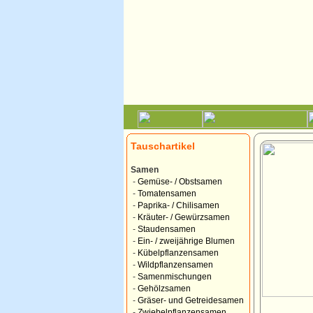
Tauschartikel
Samen
-
Gemüse- / Obstsamen
-
Tomatensamen
-
Paprika- / Chilisamen
-
Kräuter- / Gewürzsamen
-
Staudensamen
-
Ein- / zweijährige Blumen
-
Kübelpflanzensamen
-
Wildpflanzensamen
-
Samenmischungen
-
Gehölzsamen
-
Gräser- und Getreidesamen
-
Zwiebelpflanzensamen