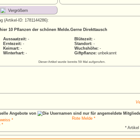
Vergrößern
g (Artikel-ID: 1781144286):
 hier 10 Pflanzen der schönen Melde.Gerne Direkttausch
Aussaatzeit:
-
Blütezeit:
-
Erntezeit:
-
Standort:
-
Keimart:
-
Wuchshöhe:
-
Winterhart:
-
Giftpflanze:
unbekannt
Dieser Artikel wurde bereits 59 Mal aufgerufen.
Ve
tuelle Angebote von
Rote Melde *
 weiss *
 *
* Artikel