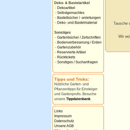
Deko- & Bastelartikel
-
Dekoartikel
-
Selbstgemachtes
-
Bastelbücher / -anleitungen
-
Deko- und Bastelmaterial
Tausche d
Sonstiges
Wir wü
-
Gartenbücher / Zeitschriften
-
Bodenverbesserung / Erden
-
Gartenzubehör
-
Reservierte Artikel
-
Rücktickets
-
Sonstiges / Suchanfragen
Tipps und Tricks:
Nützliche Garten- und
Pflanzentipps für Einsteiger
und Gartenprofis. Besuche
unsere
Tippdatenbank
.
Links
Impressum
Datenschutz
Unsere AGB