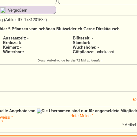
Vergrößern
g (Artikel-ID: 1781201632):
 hier 5 Pflanzen vom schönen Blutweiderich.Gerne Direkttausch
Aussaatzeit:
-
Blütezeit:
-
Erntezeit:
-
Standort:
-
Keimart:
-
Wuchshöhe:
-
Winterhart:
-
Giftpflanze:
unbekannt
Dieser Artikel wurde bereits 72 Mal aufgerufen.
Ve
tuelle Angebote von
Rote Melde *
 weiss *
 *
* Artikel