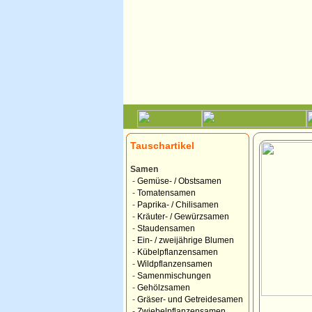
Tauschartikel
Samen
-
Gemüse- / Obstsamen
-
Tomatensamen
-
Paprika- / Chilisamen
-
Kräuter- / Gewürzsamen
-
Staudensamen
-
Ein- / zweijährige Blumen
-
Kübelpflanzensamen
-
Wildpflanzensamen
-
Samenmischungen
-
Gehölzsamen
-
Gräser- und Getreidesamen
-
Zwiebelpflanzensamen