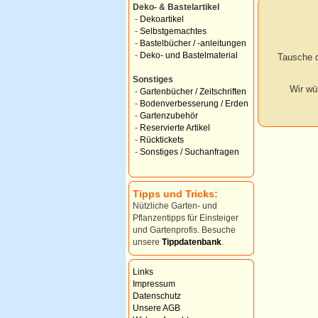
Deko- & Bastelartikel
-
Dekoartikel
-
Selbstgemachtes
-
Bastelbücher / -anleitungen
-
Deko- und Bastelmaterial
Tausche d
Sonstiges
Wir wü
-
Gartenbücher / Zeitschriften
-
Bodenverbesserung / Erden
-
Gartenzubehör
-
Reservierte Artikel
-
Rücktickets
-
Sonstiges / Suchanfragen
Tipps und Tricks:
Nützliche Garten- und
Pflanzentipps für Einsteiger
und Gartenprofis. Besuche
unsere
Tippdatenbank
.
Links
Impressum
Datenschutz
Unsere AGB