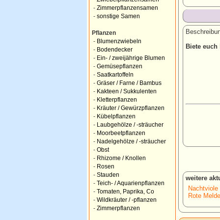
-
Zimmerpflanzensamen
-
sonstige Samen
Beschreibun
Pflanzen
-
Blumenzwiebeln
Biete euch
-
Bodendecker
-
Ein- / zweijährige Blumen
-
Gemüsepflanzen
-
Saatkartoffeln
-
Gräser / Farne / Bambus
-
Kakteen / Sukkulenten
-
Kletterpflanzen
-
Kräuter / Gewürzpflanzen
-
Kübelpflanzen
-
Laubgehölze / -sträucher
-
Moorbeetpflanzen
-
Nadelgehölze / -sträucher
-
Obst
-
Rhizome / Knollen
-
Rosen
-
Stauden
weitere ak
-
Teich- / Aquarienpflanzen
Nachtviole
-
Tomaten, Paprika, Co
Rote Melde
-
Wildkräuter / -pflanzen
-
Zimmerpflanzen