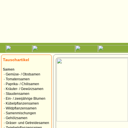
Tauschartikel
Samen
-
Gemüse- / Obstsamen
-
Tomatensamen
-
Paprika- / Chilisamen
-
Kräuter- / Gewürzsamen
-
Staudensamen
-
Ein- / zweijährige Blumen
-
Kübelpflanzensamen
-
Wildpflanzensamen
-
Samenmischungen
-
Gehölzsamen
-
Gräser- und Getreidesamen
-
Zwiebelpflanzensamen