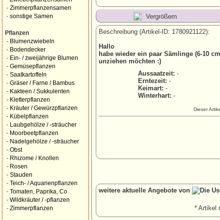
-
Zimmerpflanzensamen
Vergrößern
-
sonstige Samen
Beschreibung (Artikel-ID: 1780921122):
Pflanzen
-
Blumenzwiebeln
Hallo
-
Bodendecker
habe wieder ein paar Sämlinge (6-10 c
-
Ein- / zweijährige Blumen
unziehen möchten :)
-
Gemüsepflanzen
Aussaatzeit:
-
-
Saatkartoffeln
Erntezeit:
-
-
Gräser / Farne / Bambus
Keimart:
-
-
Kakteen / Sukkulenten
Winterhart:
-
-
Kletterpflanzen
-
Kräuter / Gewürzpflanzen
Dieser Arti
-
Kübelpflanzen
-
Laubgehölze / -sträucher
-
Moorbeetpflanzen
-
Nadelgehölze / -sträucher
-
Obst
-
Rhizome / Knollen
-
Rosen
-
Stauden
-
Teich- / Aquarienpflanzen
weitere aktuelle Angebote von
-
Tomaten, Paprika, Co
-
Wildkräuter / -pflanzen
* Artikel 
-
Zimmerpflanzen