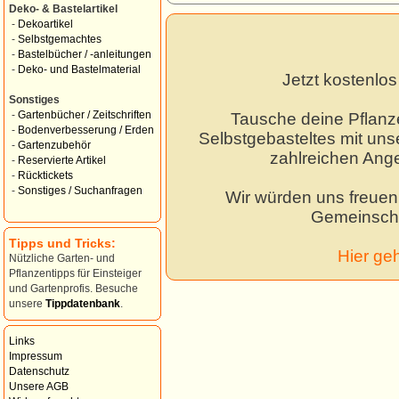
Deko- & Bastelartikel
-
Dekoartikel
-
Selbstgemachtes
-
Bastelbücher / -anleitungen
-
Deko- und Bastelmaterial
Jetzt kostenlo
Sonstiges
-
Gartenbücher / Zeitschriften
Tausche deine Pflanz
-
Bodenverbesserung / Erden
Selbstgebasteltes mit unse
-
Gartenzubehör
zahlreichen Ang
-
Reservierte Artikel
-
Rücktickets
-
Sonstiges / Suchanfragen
Wir würden uns freuen,
Gemeinscha
Tipps und Tricks:
Hier ge
Nützliche Garten- und
Pflanzentipps für Einsteiger
und Gartenprofis. Besuche
unsere
Tippdatenbank
.
Links
Impressum
Datenschutz
Unsere AGB