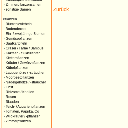
-
Zimmerpflanzensamen
Zurück
-
sonstige Samen
Pflanzen
-
Blumenzwiebeln
-
Bodendecker
-
Ein- / zweijährige Blumen
-
Gemüsepflanzen
-
Saatkartoffeln
-
Gräser / Farne / Bambus
-
Kakteen / Sukkulenten
-
Kletterpflanzen
-
Kräuter / Gewürzpflanzen
-
Kübelpflanzen
-
Laubgehölze / -sträucher
-
Moorbeetpflanzen
-
Nadelgehölze / -sträucher
-
Obst
-
Rhizome / Knollen
-
Rosen
-
Stauden
-
Teich- / Aquarienpflanzen
-
Tomaten, Paprika, Co
-
Wildkräuter / -pflanzen
-
Zimmerpflanzen