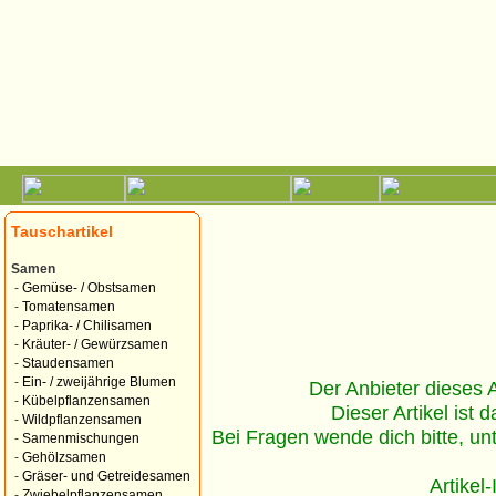
Tauschartikel
Samen
-
Gemüse- / Obstsamen
-
Tomatensamen
-
Paprika- / Chilisamen
-
Kräuter- / Gewürzsamen
-
Staudensamen
-
Ein- / zweijährige Blumen
Der Anbieter dieses Ar
-
Kübelpflanzensamen
Dieser Artikel ist d
-
Wildpflanzensamen
Bei Fragen wende dich bitte, un
-
Samenmischungen
-
Gehölzsamen
-
Gräser- und Getreidesamen
Artikel
-
Zwiebelpflanzensamen