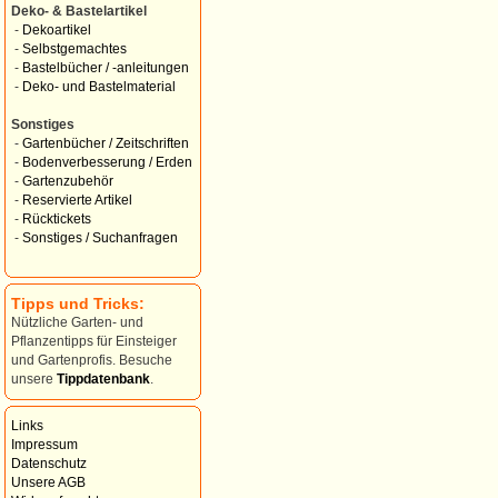
Deko- & Bastelartikel
-
Dekoartikel
-
Selbstgemachtes
-
Bastelbücher / -anleitungen
-
Deko- und Bastelmaterial
Sonstiges
-
Gartenbücher / Zeitschriften
-
Bodenverbesserung / Erden
-
Gartenzubehör
-
Reservierte Artikel
-
Rücktickets
-
Sonstiges / Suchanfragen
Tipps und Tricks:
Nützliche Garten- und
Pflanzentipps für Einsteiger
und Gartenprofis. Besuche
unsere
Tippdatenbank
.
Links
Impressum
Datenschutz
Unsere AGB