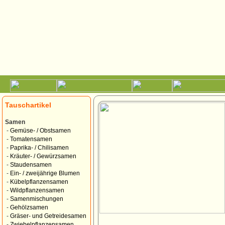
Tauschartikel
Samen
-
Gemüse- / Obstsamen
-
Tomatensamen
-
Paprika- / Chilisamen
-
Kräuter- / Gewürzsamen
-
Staudensamen
-
Ein- / zweijährige Blumen
-
Kübelpflanzensamen
-
Wildpflanzensamen
-
Samenmischungen
-
Gehölzsamen
-
Gräser- und Getreidesamen
-
Zwiebelpflanzensamen