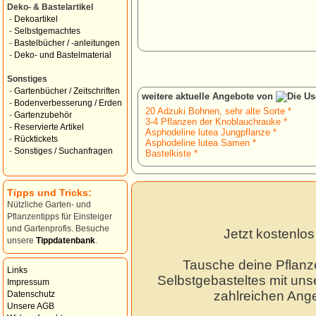
Deko- & Bastelartikel
-
Dekoartikel
-
Selbstgemachtes
-
Bastelbücher / -anleitungen
-
Deko- und Bastelmaterial
Sonstiges
-
Gartenbücher / Zeitschriften
weitere aktuelle Angebote von
-
Bodenverbesserung / Erden
20 Adzuki Bohnen, sehr alte Sorte *
-
Gartenzubehör
3-4 Pflanzen der Knoblauchrauke *
-
Reservierte Artikel
Asphodeline lutea Jungpflanze *
-
Rücktickets
Asphodeline lutea Samen *
-
Sonstiges / Suchanfragen
Bastelkiste *
Tipps und Tricks:
Nützliche Garten- und
Pflanzentipps für Einsteiger
und Gartenprofis. Besuche
Jetzt kostenlo
unsere
Tippdatenbank
.
Tausche deine Pflanz
Links
Selbstgebasteltes mit unse
Impressum
zahlreichen Ang
Datenschutz
Unsere AGB