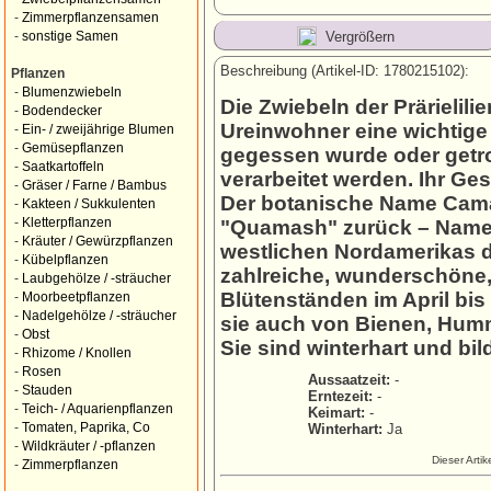
-
Zimmerpflanzensamen
Vergrößern
-
sonstige Samen
Beschreibung (Artikel-ID: 1780215102):
Pflanzen
-
Blumenzwiebeln
Die Zwiebeln der Prärielil
-
Bodendecker
Ureinwohner eine wichtige
-
Ein- / zweijährige Blumen
-
Gemüsepflanzen
gegessen wurde oder getro
-
Saatkartoffeln
verarbeitet werden. Ihr Ge
-
Gräser / Farne / Bambus
Der botanische Name Cama
-
Kakteen / Sukkulenten
-
Kletterpflanzen
"Quamash" zurück – Namen
-
Kräuter / Gewürzpflanzen
westlichen Nordamerikas 
-
Kübelpflanzen
zahlreiche, wunderschöne, 
-
Laubgehölze / -sträucher
Blütenständen im April bi
-
Moorbeetpflanzen
-
Nadelgehölze / -sträucher
sie auch von Bienen, Hum
-
Obst
Sie sind winterhart und b
-
Rhizome / Knollen
-
Rosen
Aussaatzeit:
-
-
Stauden
Erntezeit:
-
-
Teich- / Aquarienpflanzen
Keimart:
-
-
Tomaten, Paprika, Co
Winterhart:
Ja
-
Wildkräuter / -pflanzen
Dieser Arti
-
Zimmerpflanzen