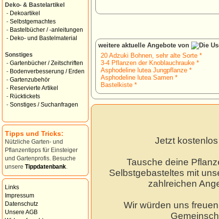
Deko- & Bastelartikel
-
Dekoartikel
-
Selbstgemachtes
-
Bastelbücher / -anleitungen
-
Deko- und Bastelmaterial
weitere aktuelle Angebote von
Sonstiges
20 Adzuki Bohnen, sehr alte Sorte *
3-4 Pflanzen der Knoblauchrauke *
-
Gartenbücher / Zeitschriften
Asphodeline lutea Jungpflanze *
-
Bodenverbesserung / Erden
Asphodeline lutea Samen *
-
Gartenzubehör
Bastelkiste *
-
Reservierte Artikel
-
Rücktickets
-
Sonstiges / Suchanfragen
Tipps und Tricks:
Jetzt kostenlo
Nützliche Garten- und
Pflanzentipps für Einsteiger
und Gartenprofis. Besuche
Tausche deine Pflanz
unsere
Tippdatenbank
.
Selbstgebasteltes mit unse
zahlreichen Ang
Links
Impressum
Wir würden uns freuen,
Datenschutz
Unsere AGB
Gemeinscha