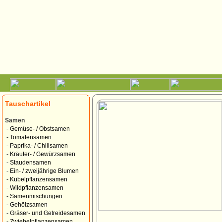
Tauschartikel
Samen
-
Gemüse- / Obstsamen
-
Tomatensamen
-
Paprika- / Chilisamen
-
Kräuter- / Gewürzsamen
-
Staudensamen
-
Ein- / zweijährige Blumen
-
Kübelpflanzensamen
-
Wildpflanzensamen
-
Samenmischungen
-
Gehölzsamen
-
Gräser- und Getreidesamen
-
Zwiebelpflanzensamen