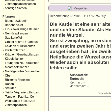
-
Zimmerpflanzensamen
Vergrößern
-
sonstige Samen
Beschreibung (Artikel-ID: 1776675730):
Pflanzen
-
Blumenzwiebeln
Die Karde ist eine sehr alt
-
Bodendecker
und schöne Staude. Als Hei
-
Ein- / zweijährige Blumen
-
Gemüsepflanzen
nur die Wurzel.
-
Saatkartoffeln
Sie ist zweijährig, im erst
-
Gräser / Farne / Bambus
und erst im zweiten Jahr bl
-
Kakteen / Sukkulenten
-
Kletterpflanzen
ausgetrieben hat , im zwei
-
Kräuter / Gewürzpflanzen
Heilpflanze die Wurzel aus
-
Kübelpflanzen
Wieder auch ein absoluter
-
Laubgehölze / -sträucher
fehlen sollte.
-
Moorbeetpflanzen
-
Nadelgehölze / -sträucher
Aussaatzeit:
-
-
Obst
Erntezeit:
-
-
Rhizome / Knollen
Keimart:
-
-
Rosen
Winterhart:
-
-
Stauden
-
Teich- / Aquarienpflanzen
Dieser Arti
-
Tomaten, Paprika, Co
-
Wildkräuter / -pflanzen
-
Zimmerpflanzen