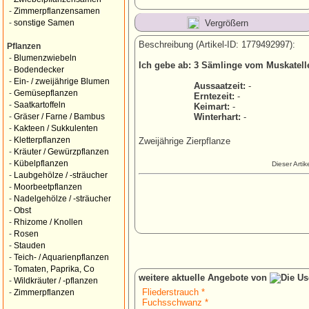
-
Zimmerpflanzensamen
Vergrößern
-
sonstige Samen
Beschreibung (Artikel-ID: 1779492997):
Pflanzen
-
Blumenzwiebeln
Ich gebe ab: 3 Sämlinge vom Muskatelle
-
Bodendecker
-
Ein- / zweijährige Blumen
Aussaatzeit:
-
-
Gemüsepflanzen
Erntezeit:
-
-
Saatkartoffeln
Keimart:
-
Winterhart:
-
-
Gräser / Farne / Bambus
-
Kakteen / Sukkulenten
-
Kletterpflanzen
Zweijährige Zierpflanze
-
Kräuter / Gewürzpflanzen
-
Kübelpflanzen
Dieser Arti
-
Laubgehölze / -sträucher
-
Moorbeetpflanzen
-
Nadelgehölze / -sträucher
-
Obst
-
Rhizome / Knollen
-
Rosen
-
Stauden
-
Teich- / Aquarienpflanzen
-
Tomaten, Paprika, Co
weitere aktuelle Angebote von
-
Wildkräuter / -pflanzen
Fliederstrauch *
-
Zimmerpflanzen
Fuchsschwanz *