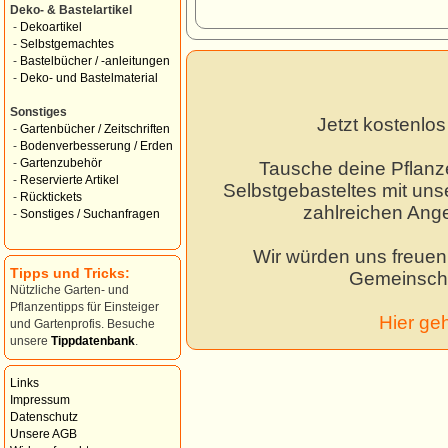
Deko- & Bastelartikel
-
Dekoartikel
-
Selbstgemachtes
-
Bastelbücher / -anleitungen
-
Deko- und Bastelmaterial
Sonstiges
Jetzt kostenlo
-
Gartenbücher / Zeitschriften
-
Bodenverbesserung / Erden
-
Gartenzubehör
Tausche deine Pflanz
-
Reservierte Artikel
Selbstgebasteltes mit unse
-
Rücktickets
zahlreichen Ang
-
Sonstiges / Suchanfragen
Wir würden uns freuen,
Tipps und Tricks:
Gemeinscha
Nützliche Garten- und
Pflanzentipps für Einsteiger
Hier ge
und Gartenprofis. Besuche
unsere
Tippdatenbank
.
Links
Impressum
Datenschutz
Unsere AGB