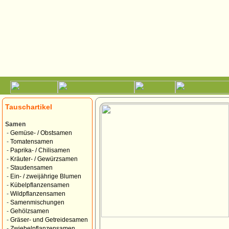
Tauschartikel
Samen
-
Gemüse- / Obstsamen
-
Tomatensamen
-
Paprika- / Chilisamen
-
Kräuter- / Gewürzsamen
-
Staudensamen
-
Ein- / zweijährige Blumen
-
Kübelpflanzensamen
-
Wildpflanzensamen
-
Samenmischungen
-
Gehölzsamen
-
Gräser- und Getreidesamen
-
Zwiebelpflanzensamen