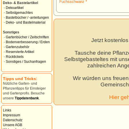
Fuchsschwanz *
Deko- & Bastelartikel
-
Dekoartikel
-
Selbstgemachtes
-
Bastelbücher / -anleitungen
-
Deko- und Bastelmaterial
Sonstiges
-
Gartenbücher / Zeitschriften
Jetzt kostenlo
-
Bodenverbesserung / Erden
-
Gartenzubehör
Tausche deine Pflanz
-
Reservierte Artikel
-
Rücktickets
Selbstgebasteltes mit unse
-
Sonstiges / Suchanfragen
zahlreichen Ang
Wir würden uns freuen,
Tipps und Tricks:
Gemeinscha
Nützliche Garten- und
Pflanzentipps für Einsteiger
und Gartenprofis. Besuche
Hier ge
unsere
Tippdatenbank
.
Links
Impressum
Datenschutz
Unsere AGB