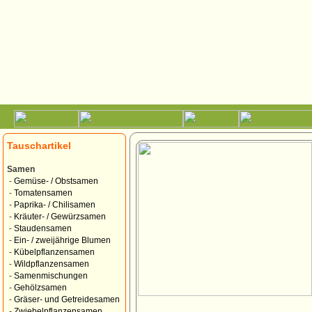
Tauschartikel
Samen
-
Gemüse- / Obstsamen
-
Tomatensamen
-
Paprika- / Chilisamen
-
Kräuter- / Gewürzsamen
-
Staudensamen
-
Ein- / zweijährige Blumen
-
Kübelpflanzensamen
-
Wildpflanzensamen
-
Samenmischungen
-
Gehölzsamen
-
Gräser- und Getreidesamen
-
Zwiebelpflanzensamen