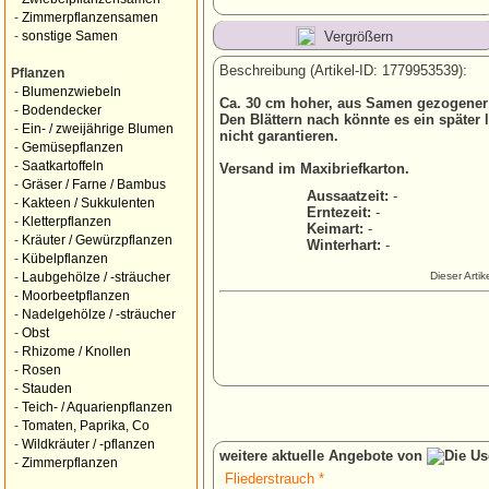
-
Zimmerpflanzensamen
Vergrößern
-
sonstige Samen
Beschreibung (Artikel-ID: 1779953539):
Pflanzen
-
Blumenzwiebeln
Ca. 30 cm hoher, aus Samen gezogener 
-
Bodendecker
Den Blättern nach könnte es ein später 
-
Ein- / zweijährige Blumen
nicht garantieren.
-
Gemüsepflanzen
-
Saatkartoffeln
Versand im Maxibriefkarton.
-
Gräser / Farne / Bambus
Aussaatzeit:
-
-
Kakteen / Sukkulenten
Erntezeit:
-
-
Kletterpflanzen
Keimart:
-
-
Kräuter / Gewürzpflanzen
Winterhart:
-
-
Kübelpflanzen
Dieser Arti
-
Laubgehölze / -sträucher
-
Moorbeetpflanzen
-
Nadelgehölze / -sträucher
-
Obst
-
Rhizome / Knollen
-
Rosen
-
Stauden
-
Teich- / Aquarienpflanzen
-
Tomaten, Paprika, Co
-
Wildkräuter / -pflanzen
weitere aktuelle Angebote von
-
Zimmerpflanzen
Fliederstrauch *