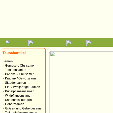
Tauschartikel
Samen
-
Gemüse- / Obstsamen
-
Tomatensamen
-
Paprika- / Chilisamen
-
Kräuter- / Gewürzsamen
-
Staudensamen
-
Ein- / zweijährige Blumen
-
Kübelpflanzensamen
-
Wildpflanzensamen
-
Samenmischungen
-
Gehölzsamen
-
Gräser- und Getreidesamen
-
Zwiebelpflanzensamen