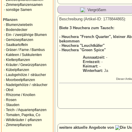
-
Zimmerpflanzensamen
Vergrößern
-
sonstige Samen
Beschreibung (Artikel-ID: 1778844865):
Pflanzen
-
Blumenzwiebeln
Biete 3 Heuchera zum Tausch:
-
Bodendecker
-
Ein- / zweijährige Blumen
- Heuchera "French Quarter", kleiner Ab
-
Gemüsepflanzen
bekommen
-
Saatkartoffeln
- Heuchera "Leuchtkäfer"
- Heuchera "Green Spice"
-
Gräser / Farne / Bambus
-
Kakteen / Sukkulenten
Aussaatzeit:
-
-
Kletterpflanzen
Erntezeit:
-
-
Kräuter / Gewürzpflanzen
Keimart:
-
-
Kübelpflanzen
Winterhart:
Ja
-
Laubgehölze / -sträucher
Dieser Arti
-
Moorbeetpflanzen
-
Nadelgehölze / -sträucher
-
Obst
-
Rhizome / Knollen
-
Rosen
-
Stauden
-
Teich- / Aquarienpflanzen
-
Tomaten, Paprika, Co
-
Wildkräuter / -pflanzen
-
Zimmerpflanzen
weitere aktuelle Angebote von