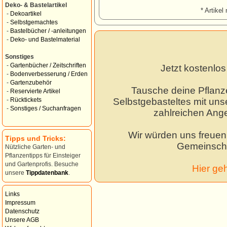
Deko- & Bastelartikel
* Artikel 
-
Dekoartikel
-
Selbstgemachtes
-
Bastelbücher / -anleitungen
-
Deko- und Bastelmaterial
Sonstiges
-
Gartenbücher / Zeitschriften
Jetzt kostenlo
-
Bodenverbesserung / Erden
-
Gartenzubehör
Tausche deine Pflanz
-
Reservierte Artikel
Selbstgebasteltes mit unse
-
Rücktickets
-
Sonstiges / Suchanfragen
zahlreichen Ang
Wir würden uns freuen,
Tipps und Tricks:
Gemeinscha
Nützliche Garten- und
Pflanzentipps für Einsteiger
und Gartenprofis. Besuche
Hier ge
unsere
Tippdatenbank
.
Links
Impressum
Datenschutz
Unsere AGB