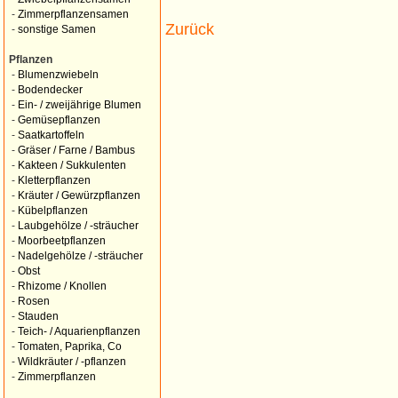
-
Zimmerpflanzensamen
Zurück
-
sonstige Samen
Pflanzen
-
Blumenzwiebeln
-
Bodendecker
-
Ein- / zweijährige Blumen
-
Gemüsepflanzen
-
Saatkartoffeln
-
Gräser / Farne / Bambus
-
Kakteen / Sukkulenten
-
Kletterpflanzen
-
Kräuter / Gewürzpflanzen
-
Kübelpflanzen
-
Laubgehölze / -sträucher
-
Moorbeetpflanzen
-
Nadelgehölze / -sträucher
-
Obst
-
Rhizome / Knollen
-
Rosen
-
Stauden
-
Teich- / Aquarienpflanzen
-
Tomaten, Paprika, Co
-
Wildkräuter / -pflanzen
-
Zimmerpflanzen