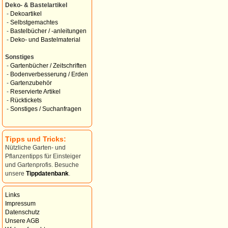
Deko- & Bastelartikel
-
Dekoartikel
-
Selbstgemachtes
-
Bastelbücher / -anleitungen
-
Deko- und Bastelmaterial
Sonstiges
-
Gartenbücher / Zeitschriften
-
Bodenverbesserung / Erden
-
Gartenzubehör
-
Reservierte Artikel
-
Rücktickets
-
Sonstiges / Suchanfragen
Tipps und Tricks:
Nützliche Garten- und
Pflanzentipps für Einsteiger
und Gartenprofis. Besuche
unsere
Tippdatenbank
.
Links
Impressum
Datenschutz
Unsere AGB