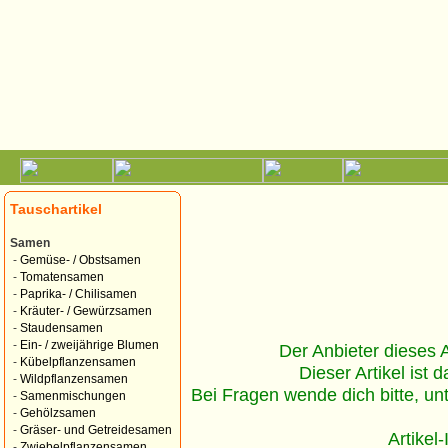
Tauschartikel
Samen
-
Gemüse- / Obstsamen
-
Tomatensamen
-
Paprika- / Chilisamen
-
Kräuter- / Gewürzsamen
-
Staudensamen
-
Ein- / zweijährige Blumen
Der Anbieter dieses Ar
-
Kübelpflanzensamen
Dieser Artikel ist d
-
Wildpflanzensamen
Bei Fragen wende dich bitte, un
-
Samenmischungen
-
Gehölzsamen
-
Gräser- und Getreidesamen
Artikel
-
Zwiebelpflanzensamen