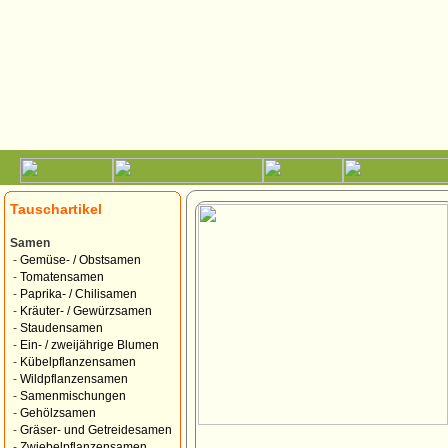
Tauschartikel
Samen
-
Gemüse- / Obstsamen
-
Tomatensamen
-
Paprika- / Chilisamen
-
Kräuter- / Gewürzsamen
-
Staudensamen
-
Ein- / zweijährige Blumen
-
Kübelpflanzensamen
-
Wildpflanzensamen
-
Samenmischungen
-
Gehölzsamen
-
Gräser- und Getreidesamen
-
Zwiebelpflanzensamen