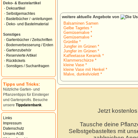
Deko- & Bastelartikel
-
Dekoartikel
-
Selbstgemachtes
weitere aktuelle Angebote von
-
Bastelbücher / -anleitungen
Balsaminen Samen
-
Deko- und Bastelmaterial
Gelbe Tagetes *
Gemüsemalve *
Sonstiges
Gemüsemalve *
-
Gartenbücher / Zeitschriften
Grünlilie *
-
Bodenverbesserung / Erden
Jungfer im Grünen *
-
Gartenzubehör
Jungfer im Grünen *
Kaffeetasse Keramik *
-
Reservierte Artikel
Klammerschürze *
-
Rücktickets
kleine Vase *
-
Sonstiges / Suchanfragen
kleine Vase mit Henkel *
Malve, dunkelviolett *
Tipps und Tricks:
Nützliche Garten- und
Pflanzentipps für Einsteiger
und Gartenprofis. Besuche
unsere
Tippdatenbank
.
Jetzt kostenlo
Links
Tausche deine Pflanz
Impressum
Datenschutz
Selbstgebasteltes mit unse
Unsere AGB
zahlreichen Ang