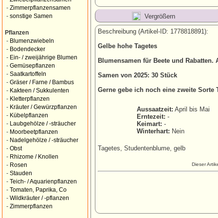
-
Zimmerpflanzensamen
Vergrößern
-
sonstige Samen
Beschreibung (Artikel-ID: 1778818891):
Pflanzen
-
Blumenzwiebeln
Gelbe hohe Tagetes
-
Bodendecker
-
Ein- / zweijährige Blumen
Blumensamen für Beete und Rabatten. 
-
Gemüsepflanzen
-
Saatkartoffeln
Samen von 2025: 30 Stück
-
Gräser / Farne / Bambus
Gerne gebe ich noch eine zweite Sorte
-
Kakteen / Sukkulenten
-
Kletterpflanzen
-
Kräuter / Gewürzpflanzen
Aussaatzeit:
April bis Mai
-
Kübelpflanzen
Erntezeit:
-
Keimart:
-
-
Laubgehölze / -sträucher
Winterhart:
Nein
-
Moorbeetpflanzen
-
Nadelgehölze / -sträucher
Tagetes, Studentenblume, gelb
-
Obst
-
Rhizome / Knollen
Dieser Arti
-
Rosen
-
Stauden
-
Teich- / Aquarienpflanzen
-
Tomaten, Paprika, Co
-
Wildkräuter / -pflanzen
-
Zimmerpflanzen