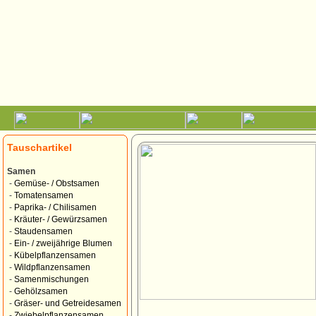
Tauschartikel
Samen
-
Gemüse- / Obstsamen
-
Tomatensamen
-
Paprika- / Chilisamen
-
Kräuter- / Gewürzsamen
-
Staudensamen
-
Ein- / zweijährige Blumen
-
Kübelpflanzensamen
-
Wildpflanzensamen
-
Samenmischungen
-
Gehölzsamen
-
Gräser- und Getreidesamen
-
Zwiebelpflanzensamen