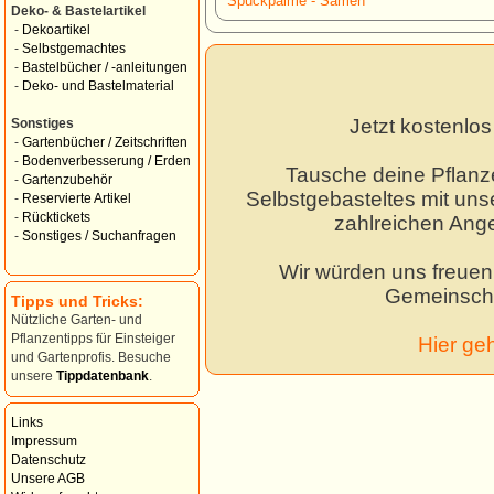
Spuckpalme - Samen *
Deko- & Bastelartikel
-
Dekoartikel
-
Selbstgemachtes
-
Bastelbücher / -anleitungen
-
Deko- und Bastelmaterial
Jetzt kostenlo
Sonstiges
-
Gartenbücher / Zeitschriften
-
Bodenverbesserung / Erden
Tausche deine Pflanz
-
Gartenzubehör
Selbstgebasteltes mit unse
-
Reservierte Artikel
-
Rücktickets
zahlreichen Ang
-
Sonstiges / Suchanfragen
Wir würden uns freuen,
Gemeinscha
Tipps und Tricks:
Nützliche Garten- und
Pflanzentipps für Einsteiger
Hier ge
und Gartenprofis. Besuche
unsere
Tippdatenbank
.
Links
Impressum
Datenschutz
Unsere AGB