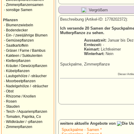
-
Zimmerpflanzensamen
Vergrößern
-
sonstige Samen
Beschreibung (Artikel-ID: 1778202372):
Pflanzen
-
Blumenzwiebeln
Ich versende 20 Samen der Spuckpalme p
-
Bodendecker
Mutterpflanze zu sehen.
-
Ein- / zweijährige Blumen
Aussaatzeit:
Januar bis De
-
Gemüsepflanzen
Erntezeit:
-
-
Saatkartoffeln
Keimart:
Lichtkeimer
-
Gräser / Farne / Bambus
Winterhart:
Nein
-
Kakteen / Sukkulenten
-
Kletterpflanzen
Spuckpalme, Zimmerpflanze
-
Kräuter / Gewürzpflanzen
-
Kübelpflanzen
Dieser Arti
-
Laubgehölze / -sträucher
-
Moorbeetpflanzen
-
Nadelgehölze / -sträucher
-
Obst
-
Rhizome / Knollen
-
Rosen
-
Stauden
-
Teich- / Aquarienpflanzen
-
Tomaten, Paprika, Co
-
Wildkräuter / -pflanzen
weitere aktuelle Angebote von
-
Zimmerpflanzen
Spuckpalme - Samen *