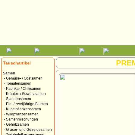
PRE
Tauschartikel
Samen
-
Gemüse- / Obstsamen
-
Tomatensamen
-
Paprika- / Chilisamen
-
Kräuter- / Gewürzsamen
-
Staudensamen
-
Ein- / zweijährige Blumen
-
Kübelpflanzensamen
-
Wildpflanzensamen
-
Samenmischungen
-
Gehölzsamen
-
Gräser- und Getreidesamen
-
Zwiebelpflanzensamen