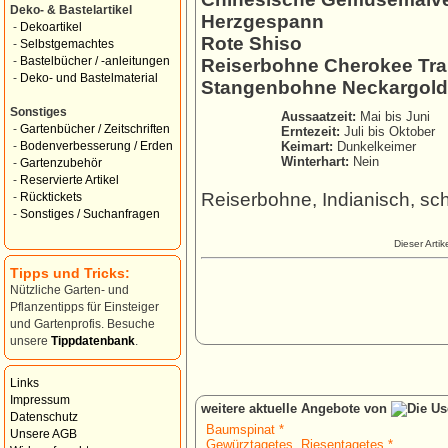
Deko- & Bastelartikel
Herzgespann
-
Dekoartikel
Rote Shiso
-
Selbstgemachtes
-
Bastelbücher / -anleitungen
Reiserbohne Cherokee Trai
-
Deko- und Bastelmaterial
Stangenbohne Neckargold
Sonstiges
Aussaatzeit:
Mai bis Juni
-
Gartenbücher / Zeitschriften
Erntezeit:
Juli bis Oktober
Keimart:
Dunkelkeimer
-
Bodenverbesserung / Erden
Winterhart:
Nein
-
Gartenzubehör
-
Reservierte Artikel
Reiserbohne, Indianisch, s
-
Rücktickets
-
Sonstiges / Suchanfragen
Dieser Arti
Tipps und Tricks:
Nützliche Garten- und
Pflanzentipps für Einsteiger
und Gartenprofis. Besuche
unsere
Tippdatenbank
.
Links
Impressum
weitere aktuelle Angebote von
Datenschutz
Baumspinat *
Unsere AGB
Gewürztagetes, Riesentagetes *