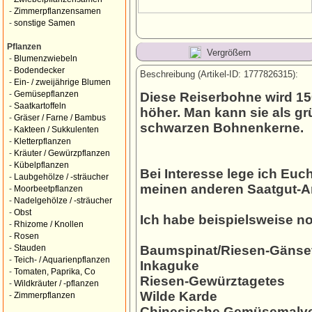
-
Zimmerpflanzensamen
-
sonstige Samen
Pflanzen
Vergrößern
-
Blumenzwiebeln
-
Bodendecker
Beschreibung (Artikel-ID: 1777826315):
-
Ein- / zweijährige Blumen
-
Gemüsepflanzen
Diese Reiserbohne wird 1
-
Saatkartoffeln
höher. Man kann sie als g
-
Gräser / Farne / Bambus
schwarzen Bohnenkerne.
-
Kakteen / Sukkulenten
-
Kletterpflanzen
-
Kräuter / Gewürzpflanzen
-
Kübelpflanzen
Bei Interesse lege ich Eu
-
Laubgehölze / -sträucher
meinen anderen Saatgut-A
-
Moorbeetpflanzen
-
Nadelgehölze / -sträucher
-
Obst
Ich habe beispielsweise 
-
Rhizome / Knollen
-
Rosen
Baumspinat/Riesen-Gänse
-
Stauden
-
Teich- / Aquarienpflanzen
Inkaguke
-
Tomaten, Paprika, Co
Riesen-Gewürztagetes
-
Wildkräuter / -pflanzen
Wilde Karde
-
Zimmerpflanzen
Chinesische Gemüsemalv