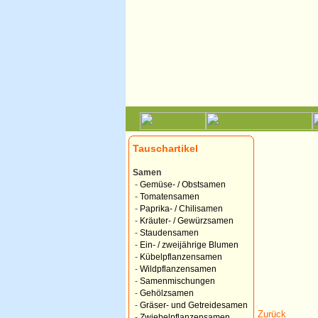
Tauschartikel
Samen
-
Gemüse- / Obstsamen
-
Tomatensamen
-
Paprika- / Chilisamen
-
Kräuter- / Gewürzsamen
-
Staudensamen
-
Ein- / zweijährige Blumen
-
Kübelpflanzensamen
-
Wildpflanzensamen
-
Samenmischungen
-
Gehölzsamen
-
Gräser- und Getreidesamen
Zurück
-
Zwiebelpflanzensamen