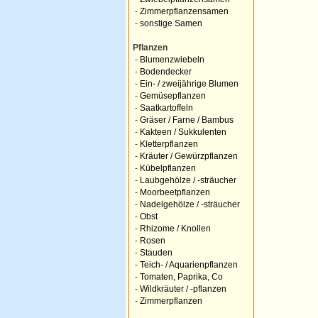
-
Zimmerpflanzensamen
-
sonstige Samen
Pflanzen
-
Blumenzwiebeln
-
Bodendecker
-
Ein- / zweijährige Blumen
-
Gemüsepflanzen
-
Saatkartoffeln
-
Gräser / Farne / Bambus
-
Kakteen / Sukkulenten
-
Kletterpflanzen
-
Kräuter / Gewürzpflanzen
-
Kübelpflanzen
-
Laubgehölze / -sträucher
-
Moorbeetpflanzen
-
Nadelgehölze / -sträucher
-
Obst
-
Rhizome / Knollen
-
Rosen
-
Stauden
-
Teich- / Aquarienpflanzen
-
Tomaten, Paprika, Co
-
Wildkräuter / -pflanzen
-
Zimmerpflanzen