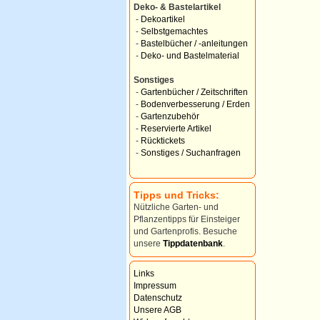
Deko- & Bastelartikel
-
Dekoartikel
-
Selbstgemachtes
-
Bastelbücher / -anleitungen
-
Deko- und Bastelmaterial
Sonstiges
-
Gartenbücher / Zeitschriften
-
Bodenverbesserung / Erden
-
Gartenzubehör
-
Reservierte Artikel
-
Rücktickets
-
Sonstiges / Suchanfragen
Tipps und Tricks:
Nützliche Garten- und
Pflanzentipps für Einsteiger
und Gartenprofis. Besuche
unsere
Tippdatenbank
.
Links
Impressum
Datenschutz
Unsere AGB