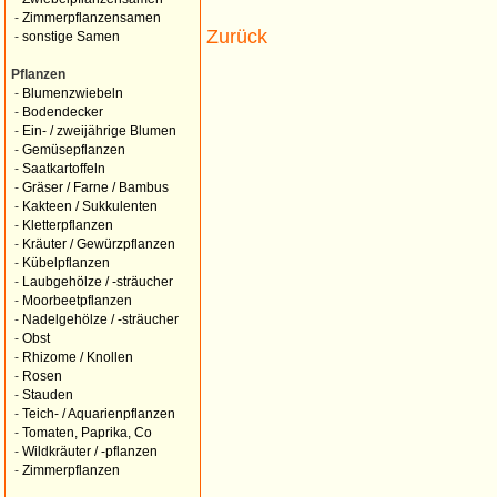
-
Zimmerpflanzensamen
Zurück
-
sonstige Samen
Pflanzen
-
Blumenzwiebeln
-
Bodendecker
-
Ein- / zweijährige Blumen
-
Gemüsepflanzen
-
Saatkartoffeln
-
Gräser / Farne / Bambus
-
Kakteen / Sukkulenten
-
Kletterpflanzen
-
Kräuter / Gewürzpflanzen
-
Kübelpflanzen
-
Laubgehölze / -sträucher
-
Moorbeetpflanzen
-
Nadelgehölze / -sträucher
-
Obst
-
Rhizome / Knollen
-
Rosen
-
Stauden
-
Teich- / Aquarienpflanzen
-
Tomaten, Paprika, Co
-
Wildkräuter / -pflanzen
-
Zimmerpflanzen