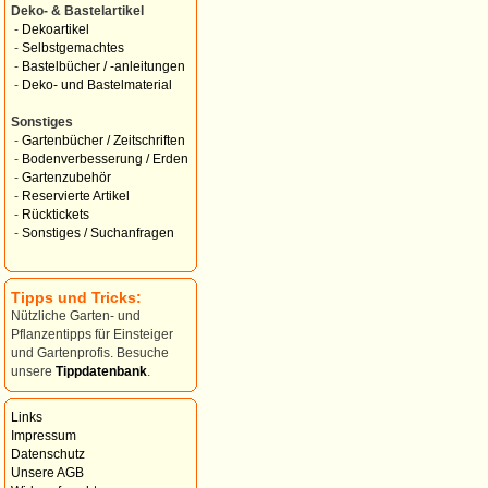
Deko- & Bastelartikel
-
Dekoartikel
-
Selbstgemachtes
-
Bastelbücher / -anleitungen
-
Deko- und Bastelmaterial
Sonstiges
-
Gartenbücher / Zeitschriften
-
Bodenverbesserung / Erden
-
Gartenzubehör
-
Reservierte Artikel
-
Rücktickets
-
Sonstiges / Suchanfragen
Tipps und Tricks:
Nützliche Garten- und
Pflanzentipps für Einsteiger
und Gartenprofis. Besuche
unsere
Tippdatenbank
.
Links
Impressum
Datenschutz
Unsere AGB