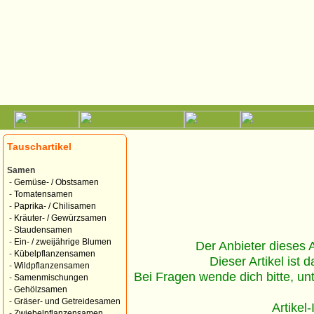
Tauschartikel
Samen
-
Gemüse- / Obstsamen
-
Tomatensamen
-
Paprika- / Chilisamen
-
Kräuter- / Gewürzsamen
-
Staudensamen
-
Ein- / zweijährige Blumen
Der Anbieter dieses Ar
-
Kübelpflanzensamen
Dieser Artikel ist d
-
Wildpflanzensamen
Bei Fragen wende dich bitte, un
-
Samenmischungen
-
Gehölzsamen
-
Gräser- und Getreidesamen
Artikel
-
Zwiebelpflanzensamen