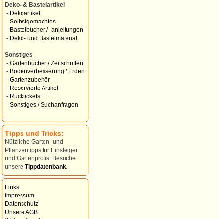
Deko- & Bastelartikel
-
Dekoartikel
-
Selbstgemachtes
-
Bastelbücher / -anleitungen
-
Deko- und Bastelmaterial
Sonstiges
-
Gartenbücher / Zeitschriften
-
Bodenverbesserung / Erden
-
Gartenzubehör
-
Reservierte Artikel
-
Rücktickets
-
Sonstiges / Suchanfragen
Tipps und Tricks:
Nützliche Garten- und
Pflanzentipps für Einsteiger
und Gartenprofis. Besuche
unsere
Tippdatenbank
.
Links
Impressum
Datenschutz
Unsere AGB