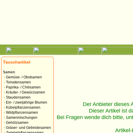
Tauschartikel
Samen
-
Gemüse- / Obstsamen
-
Tomatensamen
-
Paprika- / Chilisamen
-
Kräuter- / Gewürzsamen
-
Staudensamen
-
Ein- / zweijährige Blumen
Der Anbieter dieses Ar
-
Kübelpflanzensamen
Dieser Artikel ist d
-
Wildpflanzensamen
Bei Fragen wende dich bitte, un
-
Samenmischungen
-
Gehölzsamen
-
Gräser- und Getreidesamen
Artikel
-
Zwiebelpflanzensamen