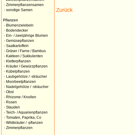
-
Zimmerpflanzensamen
Zurück
-
sonstige Samen
Pflanzen
-
Blumenzwiebeln
-
Bodendecker
-
Ein- / zweijährige Blumen
-
Gemüsepflanzen
-
Saatkartoffeln
-
Gräser / Farne / Bambus
-
Kakteen / Sukkulenten
-
Kletterpflanzen
-
Kräuter / Gewürzpflanzen
-
Kübelpflanzen
-
Laubgehölze / -sträucher
-
Moorbeetpflanzen
-
Nadelgehölze / -sträucher
-
Obst
-
Rhizome / Knollen
-
Rosen
-
Stauden
-
Teich- / Aquarienpflanzen
-
Tomaten, Paprika, Co
-
Wildkräuter / -pflanzen
-
Zimmerpflanzen