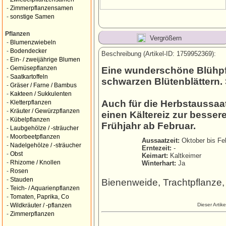
-
Zimmerpflanzensamen
-
sonstige Samen
Pflanzen
Vergrößern
-
Blumenzwiebeln
-
Bodendecker
Beschreibung (Artikel-ID: 1759952369):
-
Ein- / zweijährige Blumen
-
Gemüsepflanzen
Eine wunderschöne Blühpfl
-
Saatkartoffeln
schwarzen Blütenblättern. 
-
Gräser / Farne / Bambus
-
Kakteen / Sukkulenten
Auch für die Herbstaussaat
-
Kletterpflanzen
-
Kräuter / Gewürzpflanzen
einen Kältereiz zur besse
-
Kübelpflanzen
Frühjahr ab Februar.
-
Laubgehölze / -sträucher
-
Moorbeetpflanzen
Aussaatzeit:
Oktober bis Fe
-
Nadelgehölze / -sträucher
Erntezeit:
-
-
Obst
Keimart:
Kaltkeimer
-
Rhizome / Knollen
Winterhart:
Ja
-
Rosen
-
Stauden
Bienenweide, Trachtpflanze
-
Teich- / Aquarienpflanzen
-
Tomaten, Paprika, Co
Dieser Artik
-
Wildkräuter / -pflanzen
-
Zimmerpflanzen