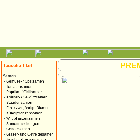
PRE
Tauschartikel
Samen
-
Gemüse- / Obstsamen
-
Tomatensamen
-
Paprika- / Chilisamen
-
Kräuter- / Gewürzsamen
-
Staudensamen
-
Ein- / zweijährige Blumen
-
Kübelpflanzensamen
-
Wildpflanzensamen
-
Samenmischungen
-
Gehölzsamen
-
Gräser- und Getreidesamen
-
Zwiebelpflanzensamen