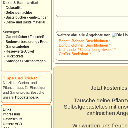
Deko- & Bastelartikel
-
Dekoartikel
-
Selbstgemachtes
-
Bastelbücher / -anleitungen
-
Deko- und Bastelmaterial
Sonstiges
weitere aktuelle Angebote von
-
Gartenbücher / Zeitschriften
Borlotti-Bohnen Buschbohnen *
-
Bodenverbesserung / Erden
Borlotti-Bohnen Buschbohnen *
-
Gartenzubehör
Erdmandel / Chufa "Long Sweet" *
-
Reservierte Artikel
Großer Bocksbart *
-
Rücktickets
-
Sonstiges / Suchanfragen
Tipps und Tricks:
Nützliche Garten- und
Jetzt kostenlo
Pflanzentipps für Einsteiger
und Gartenprofis. Besuche
unsere
Tippdatenbank
.
Tausche deine Pflanz
Selbstgebasteltes mit unse
Links
zahlreichen Ang
Impressum
Datenschutz
Unsere AGB
Wir würden uns freuen,