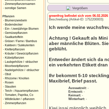
-
Zimmerpflanzensamen
Vergrößern
-
sonstige Samen
greenfrog befindet sich vom 06.02.2026
Pflanzen
Beschreibung (Artikel-ID: 1752200003):
-
Blumenzwiebeln
-
Bodendecker
Ich werde meine wuchsfreu
-
Ein- / zweijährige Blumen
-
Gemüsepflanzen
-
Saatkartoffeln
Achtung ! Gekauft als Mini 
-
Gräser / Farne / Bambus
aber männliche Blüten. Sie
-
Kakteen / Sukkulenten
geblüht.
-
Kletterpflanzen
-
Kräuter / Gewürzpflanzen
-
Kübelpflanzen
Entweder ändert sich da n
-
Laubgehölze / -sträucher
ein verkehrten Etikett dran 
-
Moorbeetpflanzen
-
Nadelgehölze / -sträucher
-
Obst
Ihr bekommt 5-10 steckling
-
Rhizome / Knollen
Maxibrief, Brief passt.
-
Rosen
-
Stauden
Aussaatzeit:
-
-
Teich- / Aquarienpflanzen
Erntezeit:
-
-
Tomaten, Paprika, Co
Keimart:
-
Winterhart:
-
-
Wildkräuter / -pflanzen
-
Zimmerpflanzen
Kiwi,issai,männlich,weiblich