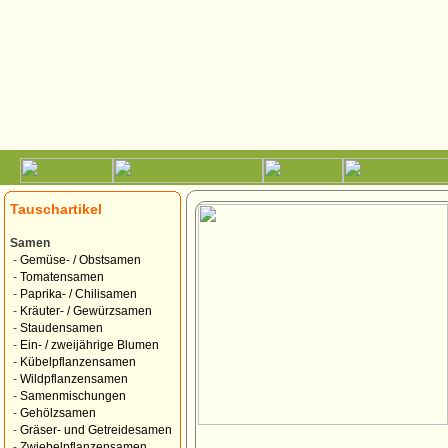
Tauschartikel
Samen
-
Gemüse- / Obstsamen
-
Tomatensamen
-
Paprika- / Chilisamen
-
Kräuter- / Gewürzsamen
-
Staudensamen
-
Ein- / zweijährige Blumen
-
Kübelpflanzensamen
-
Wildpflanzensamen
-
Samenmischungen
-
Gehölzsamen
-
Gräser- und Getreidesamen
-
Zwiebelpflanzensamen