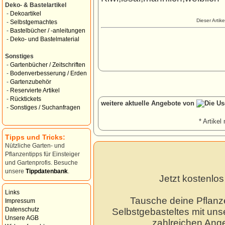
Deko- & Bastelartikel
-
Dekoartikel
Dieser Artik
-
Selbstgemachtes
-
Bastelbücher / -anleitungen
-
Deko- und Bastelmaterial
Sonstiges
-
Gartenbücher / Zeitschriften
-
Bodenverbesserung / Erden
-
Gartenzubehör
-
Reservierte Artikel
-
Rücktickets
weitere aktuelle Angebote von
-
Sonstiges / Suchanfragen
* Artikel 
Tipps und Tricks:
Nützliche Garten- und
Pflanzentipps für Einsteiger
und Gartenprofis. Besuche
unsere
Tippdatenbank
.
Jetzt kostenlo
Links
Tausche deine Pflanz
Impressum
Datenschutz
Selbstgebasteltes mit unse
Unsere AGB
zahlreichen Ang