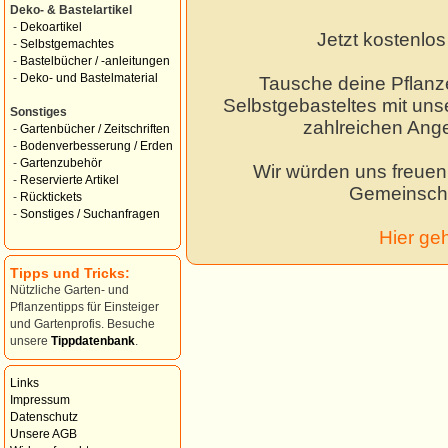
Deko- & Bastelartikel
-
Dekoartikel
Jetzt kostenlo
-
Selbstgemachtes
-
Bastelbücher / -anleitungen
-
Deko- und Bastelmaterial
Tausche deine Pflanz
Selbstgebasteltes mit unse
Sonstiges
zahlreichen Ang
-
Gartenbücher / Zeitschriften
-
Bodenverbesserung / Erden
-
Gartenzubehör
Wir würden uns freuen,
-
Reservierte Artikel
Gemeinscha
-
Rücktickets
-
Sonstiges / Suchanfragen
Hier ge
Tipps und Tricks:
Nützliche Garten- und
Pflanzentipps für Einsteiger
und Gartenprofis. Besuche
unsere
Tippdatenbank
.
Links
Impressum
Datenschutz
Unsere AGB