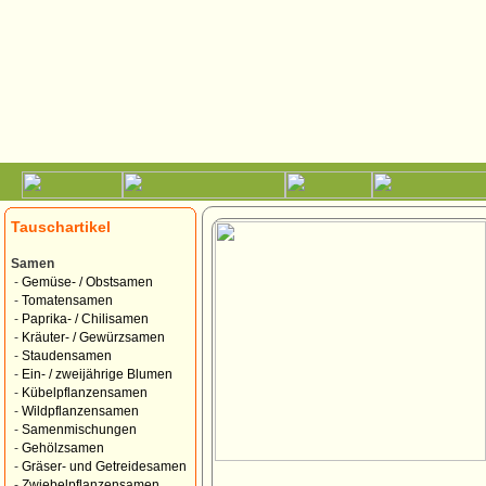
Tauschartikel
Samen
-
Gemüse- / Obstsamen
-
Tomatensamen
-
Paprika- / Chilisamen
-
Kräuter- / Gewürzsamen
-
Staudensamen
-
Ein- / zweijährige Blumen
-
Kübelpflanzensamen
-
Wildpflanzensamen
-
Samenmischungen
-
Gehölzsamen
-
Gräser- und Getreidesamen
-
Zwiebelpflanzensamen