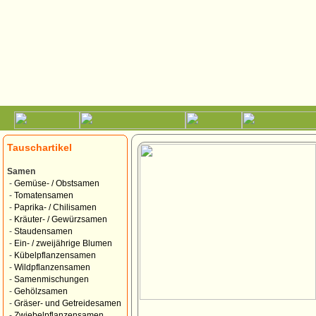
Tauschartikel
Samen
-
Gemüse- / Obstsamen
-
Tomatensamen
-
Paprika- / Chilisamen
-
Kräuter- / Gewürzsamen
-
Staudensamen
-
Ein- / zweijährige Blumen
-
Kübelpflanzensamen
-
Wildpflanzensamen
-
Samenmischungen
-
Gehölzsamen
-
Gräser- und Getreidesamen
-
Zwiebelpflanzensamen