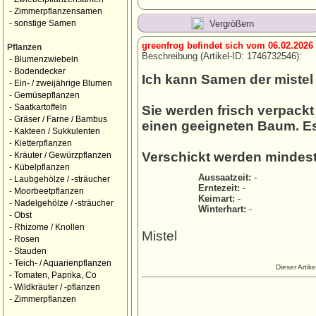
-
Zimmerpflanzensamen
Vergrößern
-
sonstige Samen
greenfrog befindet sich vom 06.02.2026
Pflanzen
Beschreibung (Artikel-ID: 1746732546):
-
Blumenzwiebeln
-
Bodendecker
Ich kann Samen der mistel
-
Ein- / zweijährige Blumen
-
Gemüsepflanzen
-
Saatkartoffeln
Sie werden frisch verpackt
-
Gräser / Farne / Bambus
einen geeigneten Baum. Es
-
Kakteen / Sukkulenten
-
Kletterpflanzen
Verschickt werden mindest
-
Kräuter / Gewürzpflanzen
-
Kübelpflanzen
Aussaatzeit:
-
-
Laubgehölze / -sträucher
Erntezeit:
-
-
Moorbeetpflanzen
Keimart:
-
-
Nadelgehölze / -sträucher
Winterhart:
-
-
Obst
-
Rhizome / Knollen
Mistel
-
Rosen
-
Stauden
-
Teich- / Aquarienpflanzen
Dieser Artik
-
Tomaten, Paprika, Co
-
Wildkräuter / -pflanzen
-
Zimmerpflanzen