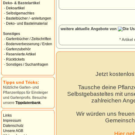
Deko- & Bastelartikel
-
Dekoartikel
-
Selbstgemachtes
-
Bastelbücher / -anleitungen
-
Deko- und Bastelmaterial
weitere aktuelle Angebote von
Sonstiges
-
Gartenbücher / Zeitschriften
* Artikel 
-
Bodenverbesserung / Erden
-
Gartenzubehör
-
Reservierte Artikel
-
Rücktickets
-
Sonstiges / Suchanfragen
Jetzt kostenlo
Tipps und Tricks:
Tausche deine Pflanz
Nützliche Garten- und
Pflanzentipps für Einsteiger
Selbstgebasteltes mit unse
und Gartenprofis. Besuche
zahlreichen Ang
unsere
Tippdatenbank
.
Wir würden uns freuen,
Links
Gemeinscha
Impressum
Datenschutz
Unsere AGB
Hier ge