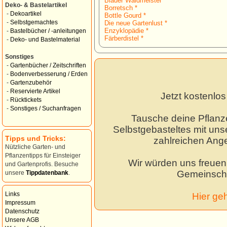
Blauer Waldmeister *
Deko- & Bastelartikel
Borretsch *
-
Dekoartikel
Bottle Gourd *
-
Selbstgemachtes
Die neue Gartenlust *
Enzyklopädie *
-
Bastelbücher / -anleitungen
Färberdistel *
-
Deko- und Bastelmaterial
Sonstiges
-
Gartenbücher / Zeitschriften
-
Bodenverbesserung / Erden
-
Gartenzubehör
-
Reservierte Artikel
Jetzt kostenlo
-
Rücktickets
-
Sonstiges / Suchanfragen
Tausche deine Pflanz
Selbstgebasteltes mit unse
Tipps und Tricks:
zahlreichen Ang
Nützliche Garten- und
Pflanzentipps für Einsteiger
Wir würden uns freuen,
und Gartenprofis. Besuche
Gemeinscha
unsere
Tippdatenbank
.
Links
Hier ge
Impressum
Datenschutz
Unsere AGB