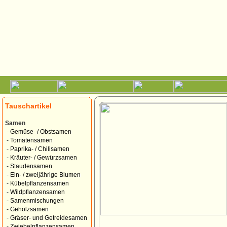
Tauschartikel
Samen
-
Gemüse- / Obstsamen
-
Tomatensamen
-
Paprika- / Chilisamen
-
Kräuter- / Gewürzsamen
-
Staudensamen
-
Ein- / zweijährige Blumen
-
Kübelpflanzensamen
-
Wildpflanzensamen
-
Samenmischungen
-
Gehölzsamen
-
Gräser- und Getreidesamen
-
Zwiebelpflanzensamen