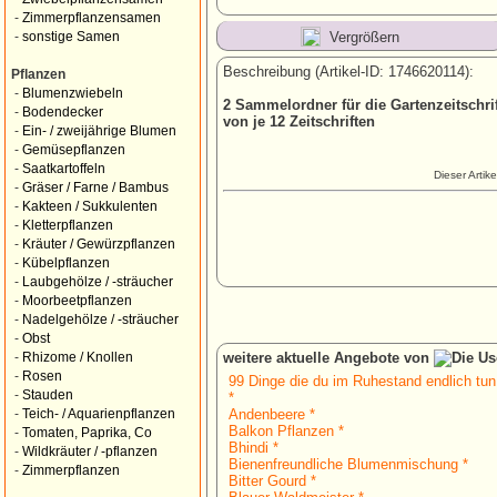
-
Zimmerpflanzensamen
Vergrößern
-
sonstige Samen
Beschreibung (Artikel-ID: 1746620114):
Pflanzen
-
Blumenzwiebeln
2 Sammelordner für die Gartenzeitschr
-
Bodendecker
von je 12 Zeitschriften
-
Ein- / zweijährige Blumen
-
Gemüsepflanzen
-
Saatkartoffeln
Dieser Artik
-
Gräser / Farne / Bambus
-
Kakteen / Sukkulenten
-
Kletterpflanzen
-
Kräuter / Gewürzpflanzen
-
Kübelpflanzen
-
Laubgehölze / -sträucher
-
Moorbeetpflanzen
-
Nadelgehölze / -sträucher
-
Obst
weitere aktuelle Angebote von
-
Rhizome / Knollen
-
Rosen
99 Dinge die du im Ruhestand endlich tun
-
Stauden
*
Andenbeere *
-
Teich- / Aquarienpflanzen
Balkon Pflanzen *
-
Tomaten, Paprika, Co
Bhindi *
-
Wildkräuter / -pflanzen
Bienenfreundliche Blumenmischung *
-
Zimmerpflanzen
Bitter Gourd *