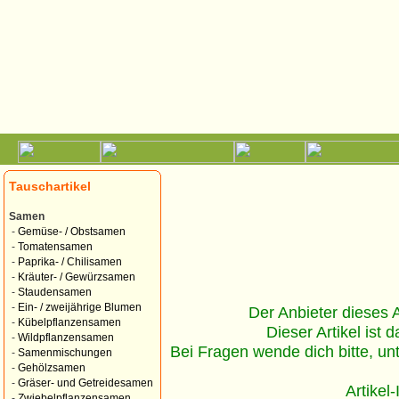
Tauschartikel
Samen
-
Gemüse- / Obstsamen
-
Tomatensamen
-
Paprika- / Chilisamen
-
Kräuter- / Gewürzsamen
-
Staudensamen
-
Ein- / zweijährige Blumen
Der Anbieter dieses Ar
-
Kübelpflanzensamen
Dieser Artikel ist d
-
Wildpflanzensamen
Bei Fragen wende dich bitte, un
-
Samenmischungen
-
Gehölzsamen
-
Gräser- und Getreidesamen
Artikel
-
Zwiebelpflanzensamen