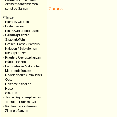
-
Zimmerpflanzensamen
Zurück
-
sonstige Samen
Pflanzen
-
Blumenzwiebeln
-
Bodendecker
-
Ein- / zweijährige Blumen
-
Gemüsepflanzen
-
Saatkartoffeln
-
Gräser / Farne / Bambus
-
Kakteen / Sukkulenten
-
Kletterpflanzen
-
Kräuter / Gewürzpflanzen
-
Kübelpflanzen
-
Laubgehölze / -sträucher
-
Moorbeetpflanzen
-
Nadelgehölze / -sträucher
-
Obst
-
Rhizome / Knollen
-
Rosen
-
Stauden
-
Teich- / Aquarienpflanzen
-
Tomaten, Paprika, Co
-
Wildkräuter / -pflanzen
-
Zimmerpflanzen