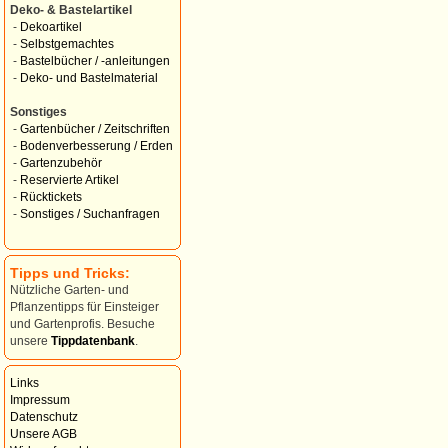
Deko- & Bastelartikel
-
Dekoartikel
-
Selbstgemachtes
-
Bastelbücher / -anleitungen
-
Deko- und Bastelmaterial
Sonstiges
-
Gartenbücher / Zeitschriften
-
Bodenverbesserung / Erden
-
Gartenzubehör
-
Reservierte Artikel
-
Rücktickets
-
Sonstiges / Suchanfragen
Tipps und Tricks:
Nützliche Garten- und
Pflanzentipps für Einsteiger
und Gartenprofis. Besuche
unsere
Tippdatenbank
.
Links
Impressum
Datenschutz
Unsere AGB