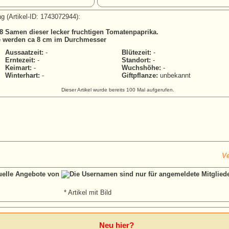
g (Artikel-ID: 1743072944):
 8 Samen dieser lecker fruchtigen Tomatenpaprika.
e werden ca 8 cm im Durchmesser
Aussaatzeit:
-
Blütezeit:
-
Erntezeit:
-
Standort:
-
Keimart:
-
Wuchshöhe:
-
Winterhart:
-
Giftpflanze:
unbekannt
Dieser Artikel wurde bereits 100 Mal aufgerufen.
Ve
tuelle Angebote von
* Artikel mit Bild
Neu hier?