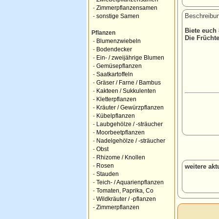
-
Zimmerpflanzensamen
Beschreibun
-
sonstige Samen
Biete euch
Pflanzen
Die Frücht
-
Blumenzwiebeln
-
Bodendecker
-
Ein- / zweijährige Blumen
-
Gemüsepflanzen
-
Saatkartoffeln
-
Gräser / Farne / Bambus
-
Kakteen / Sukkulenten
-
Kletterpflanzen
-
Kräuter / Gewürzpflanzen
-
Kübelpflanzen
-
Laubgehölze / -sträucher
-
Moorbeetpflanzen
-
Nadelgehölze / -sträucher
-
Obst
-
Rhizome / Knollen
-
Rosen
weitere ak
-
Stauden
-
Teich- / Aquarienpflanzen
-
Tomaten, Paprika, Co
-
Wildkräuter / -pflanzen
-
Zimmerpflanzen