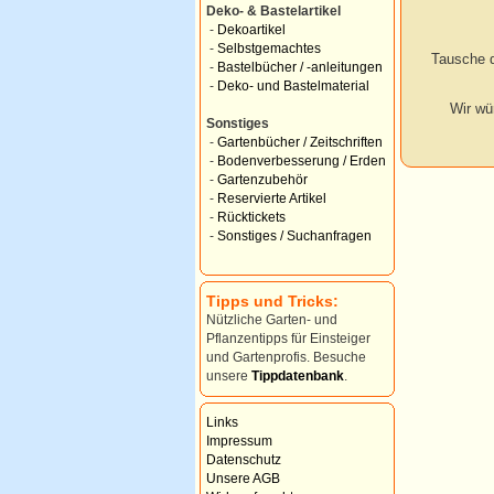
Deko- & Bastelartikel
-
Dekoartikel
-
Selbstgemachtes
Tausche d
-
Bastelbücher / -anleitungen
-
Deko- und Bastelmaterial
Wir wü
Sonstiges
-
Gartenbücher / Zeitschriften
-
Bodenverbesserung / Erden
-
Gartenzubehör
-
Reservierte Artikel
-
Rücktickets
-
Sonstiges / Suchanfragen
Tipps und Tricks:
Nützliche Garten- und
Pflanzentipps für Einsteiger
und Gartenprofis. Besuche
unsere
Tippdatenbank
.
Links
Impressum
Datenschutz
Unsere AGB