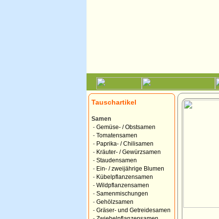
Tauschartikel
Samen
-
Gemüse- / Obstsamen
-
Tomatensamen
-
Paprika- / Chilisamen
-
Kräuter- / Gewürzsamen
-
Staudensamen
-
Ein- / zweijährige Blumen
-
Kübelpflanzensamen
-
Wildpflanzensamen
-
Samenmischungen
-
Gehölzsamen
-
Gräser- und Getreidesamen
-
Zwiebelpflanzensamen