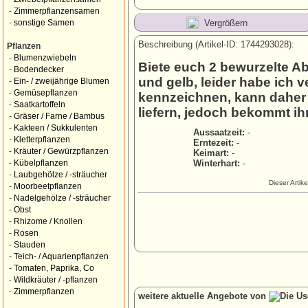
-
Zimmerpflanzensamen
Vergrößern
-
sonstige Samen
Beschreibung (Artikel-ID: 1744293028):
Pflanzen
-
Blumenzwiebeln
Biete euch 2 bewurzelte A
-
Bodendecker
und gelb, leider habe ich 
-
Ein- / zweijährige Blumen
-
Gemüsepflanzen
kennzeichnen, kann daher 
-
Saatkartoffeln
liefern, jedoch bekommt ihr
-
Gräser / Farne / Bambus
-
Kakteen / Sukkulenten
Aussaatzeit:
-
-
Kletterpflanzen
Erntezeit:
-
-
Kräuter / Gewürzpflanzen
Keimart:
-
Winterhart:
-
-
Kübelpflanzen
-
Laubgehölze / -sträucher
Dieser Artik
-
Moorbeetpflanzen
-
Nadelgehölze / -sträucher
-
Obst
-
Rhizome / Knollen
-
Rosen
-
Stauden
-
Teich- / Aquarienpflanzen
-
Tomaten, Paprika, Co
-
Wildkräuter / -pflanzen
-
Zimmerpflanzen
weitere aktuelle Angebote von