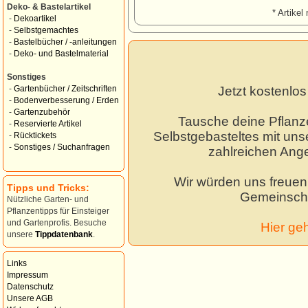
Deko- & Bastelartikel
* Artikel 
-
Dekoartikel
-
Selbstgemachtes
-
Bastelbücher / -anleitungen
-
Deko- und Bastelmaterial
Sonstiges
Jetzt kostenlo
-
Gartenbücher / Zeitschriften
-
Bodenverbesserung / Erden
-
Gartenzubehör
Tausche deine Pflanz
-
Reservierte Artikel
Selbstgebasteltes mit unse
-
Rücktickets
-
Sonstiges / Suchanfragen
zahlreichen Ang
Wir würden uns freuen,
Tipps und Tricks:
Gemeinscha
Nützliche Garten- und
Pflanzentipps für Einsteiger
und Gartenprofis. Besuche
Hier ge
unsere
Tippdatenbank
.
Links
Impressum
Datenschutz
Unsere AGB