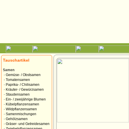
Tauschartikel
Samen
-
Gemüse- / Obstsamen
-
Tomatensamen
-
Paprika- / Chilisamen
-
Kräuter- / Gewürzsamen
-
Staudensamen
-
Ein- / zweijährige Blumen
-
Kübelpflanzensamen
-
Wildpflanzensamen
-
Samenmischungen
-
Gehölzsamen
-
Gräser- und Getreidesamen
-
Zwiebelpflanzensamen