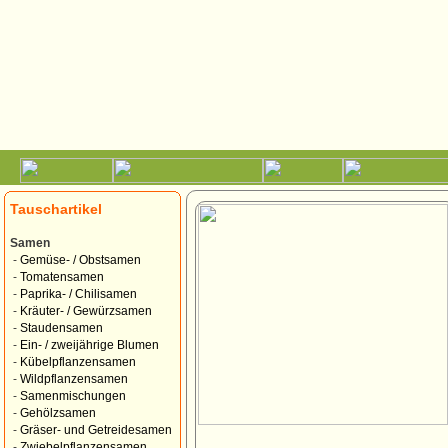
Tauschartikel
Samen
-
Gemüse- / Obstsamen
-
Tomatensamen
-
Paprika- / Chilisamen
-
Kräuter- / Gewürzsamen
-
Staudensamen
-
Ein- / zweijährige Blumen
-
Kübelpflanzensamen
-
Wildpflanzensamen
-
Samenmischungen
-
Gehölzsamen
-
Gräser- und Getreidesamen
-
Zwiebelpflanzensamen