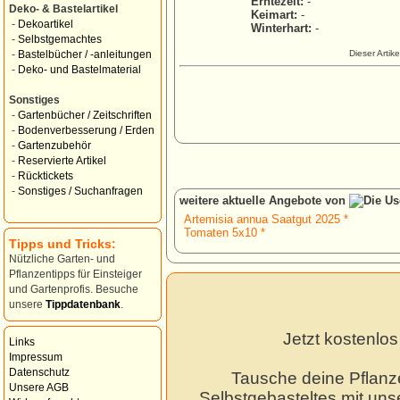
Erntezeit:
-
Deko- & Bastelartikel
Keimart:
-
-
Dekoartikel
Winterhart:
-
-
Selbstgemachtes
Dieser Artik
-
Bastelbücher / -anleitungen
-
Deko- und Bastelmaterial
Sonstiges
-
Gartenbücher / Zeitschriften
-
Bodenverbesserung / Erden
-
Gartenzubehör
-
Reservierte Artikel
-
Rücktickets
-
Sonstiges / Suchanfragen
weitere aktuelle Angebote von
Artemisia annua Saatgut 2025 *
Tomaten 5x10 *
Tipps und Tricks:
Nützliche Garten- und
Pflanzentipps für Einsteiger
und Gartenprofis. Besuche
unsere
Tippdatenbank
.
Jetzt kostenlo
Links
Impressum
Datenschutz
Tausche deine Pflanz
Unsere AGB
Selbstgebasteltes mit unse