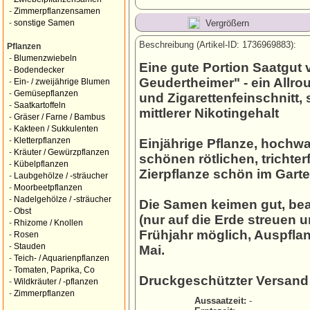
-
Zimmerpflanzensamen
Vergrößern
-
sonstige Samen
Beschreibung (Artikel-ID: 1736969883):
Pflanzen
-
Blumenzwiebeln
Eine gute Portion Saatgut
-
Bodendecker
Geudertheimer" - ein Allro
-
Ein- / zweijährige Blumen
-
Gemüsepflanzen
und Zigarettenfeinschnitt, 
-
Saatkartoffeln
mittlerer Nikotingehalt
-
Gräser / Farne / Bambus
-
Kakteen / Sukkulenten
-
Kletterpflanzen
Einjährige Pflanze, hochw
-
Kräuter / Gewürzpflanzen
schönen rötlichen, trichter
-
Kübelpflanzen
Zierpflanze schön im Garte
-
Laubgehölze / -sträucher
-
Moorbeetpflanzen
-
Nadelgehölze / -sträucher
Die Samen keimen gut, bea
-
Obst
(nur auf die Erde streuen 
-
Rhizome / Knollen
Frühjahr möglich, Auspflan
-
Rosen
-
Stauden
Mai.
-
Teich- / Aquarienpflanzen
-
Tomaten, Paprika, Co
Druckgeschützter Versand
-
Wildkräuter / -pflanzen
-
Zimmerpflanzen
Aussaatzeit:
-