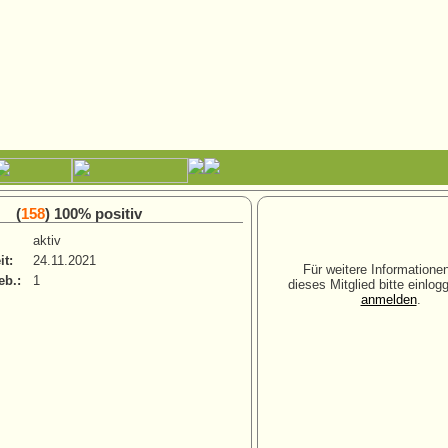
(
158
) 100% positiv
aktiv
it:
24.11.2021
Für weitere Informatione
eb.:
1
dieses Mitglied bitte einlog
anmelden
.