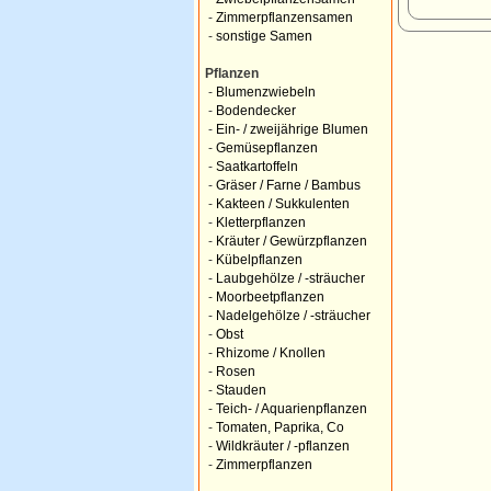
-
Zimmerpflanzensamen
-
sonstige Samen
Pflanzen
-
Blumenzwiebeln
-
Bodendecker
-
Ein- / zweijährige Blumen
-
Gemüsepflanzen
-
Saatkartoffeln
-
Gräser / Farne / Bambus
-
Kakteen / Sukkulenten
-
Kletterpflanzen
-
Kräuter / Gewürzpflanzen
-
Kübelpflanzen
-
Laubgehölze / -sträucher
-
Moorbeetpflanzen
-
Nadelgehölze / -sträucher
-
Obst
-
Rhizome / Knollen
-
Rosen
-
Stauden
-
Teich- / Aquarienpflanzen
-
Tomaten, Paprika, Co
-
Wildkräuter / -pflanzen
-
Zimmerpflanzen