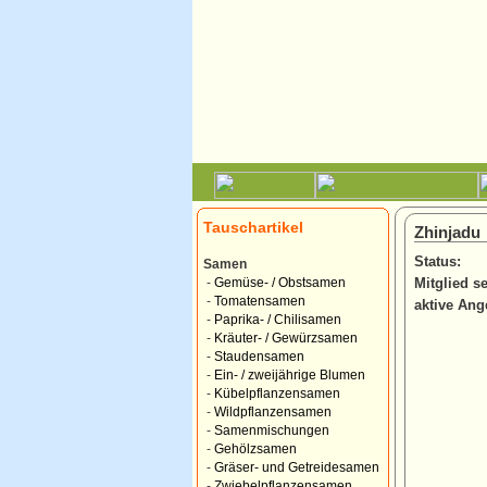
Tauschartikel
Zhinjadu
Status:
Samen
Mitglied se
-
Gemüse- / Obstsamen
-
Tomatensamen
aktive Ang
-
Paprika- / Chilisamen
-
Kräuter- / Gewürzsamen
-
Staudensamen
-
Ein- / zweijährige Blumen
-
Kübelpflanzensamen
-
Wildpflanzensamen
-
Samenmischungen
-
Gehölzsamen
-
Gräser- und Getreidesamen
-
Zwiebelpflanzensamen