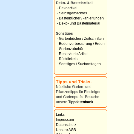
Deko- & Bastelartikel
-
Dekoartikel
-
Selbstgemachtes
-
Bastelbücher / -anleitungen
-
Deko- und Bastelmaterial
Sonstiges
-
Gartenbücher / Zeitschriften
-
Bodenverbesserung / Erden
-
Gartenzubehör
-
Reservierte Artikel
-
Rücktickets
-
Sonstiges / Suchanfragen
Tipps und Tricks:
Nützliche Garten- und
Pflanzentipps für Einsteiger
und Gartenprofis. Besuche
unsere
Tippdatenbank
.
Links
Impressum
Datenschutz
Unsere AGB