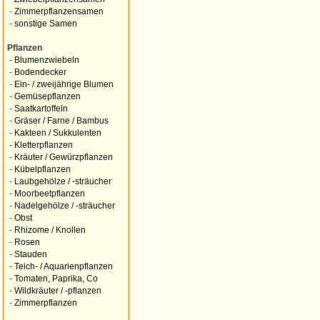
-
Zimmerpflanzensamen
-
sonstige Samen
Pflanzen
-
Blumenzwiebeln
-
Bodendecker
-
Ein- / zweijährige Blumen
-
Gemüsepflanzen
-
Saatkartoffeln
-
Gräser / Farne / Bambus
-
Kakteen / Sukkulenten
-
Kletterpflanzen
-
Kräuter / Gewürzpflanzen
-
Kübelpflanzen
-
Laubgehölze / -sträucher
-
Moorbeetpflanzen
-
Nadelgehölze / -sträucher
-
Obst
-
Rhizome / Knollen
-
Rosen
-
Stauden
-
Teich- / Aquarienpflanzen
-
Tomaten, Paprika, Co
-
Wildkräuter / -pflanzen
-
Zimmerpflanzen