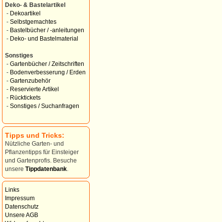
Deko- & Bastelartikel
-
Dekoartikel
-
Selbstgemachtes
-
Bastelbücher / -anleitungen
-
Deko- und Bastelmaterial
Sonstiges
-
Gartenbücher / Zeitschriften
-
Bodenverbesserung / Erden
-
Gartenzubehör
-
Reservierte Artikel
-
Rücktickets
-
Sonstiges / Suchanfragen
Tipps und Tricks:
Nützliche Garten- und
Pflanzentipps für Einsteiger
und Gartenprofis. Besuche
unsere
Tippdatenbank
.
Links
Impressum
Datenschutz
Unsere AGB