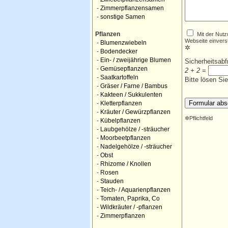
-
Zimmerpflanzensamen
-
sonstige Samen
Mit der Nutz
Pflanzen
Webseite einvers
-
Blumenzwiebeln
✲
-
Bodendecker
-
Ein- / zweijährige Blumen
Sicherheitsab
-
Gemüsepflanzen
2 + 2
=
-
Saatkartoffeln
Bitte lösen Si
-
Gräser / Farne / Bambus
-
Kakteen / Sukkulenten
-
Kletterpflanzen
-
Kräuter / Gewürzpflanzen
✲
Pflichtfeld
-
Kübelpflanzen
-
Laubgehölze / -sträucher
-
Moorbeetpflanzen
-
Nadelgehölze / -sträucher
-
Obst
-
Rhizome / Knollen
-
Rosen
-
Stauden
-
Teich- / Aquarienpflanzen
-
Tomaten, Paprika, Co
-
Wildkräuter / -pflanzen
-
Zimmerpflanzen