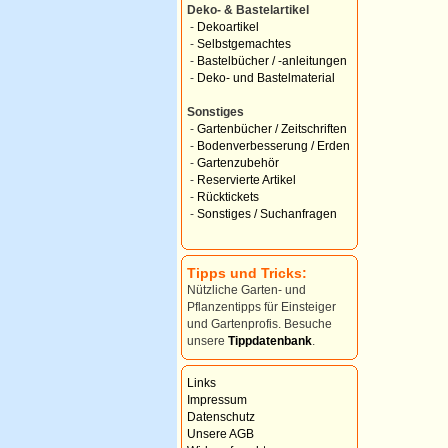
Deko- & Bastelartikel
-
Dekoartikel
-
Selbstgemachtes
-
Bastelbücher / -anleitungen
-
Deko- und Bastelmaterial
Sonstiges
-
Gartenbücher / Zeitschriften
-
Bodenverbesserung / Erden
-
Gartenzubehör
-
Reservierte Artikel
-
Rücktickets
-
Sonstiges / Suchanfragen
Tipps und Tricks:
Nützliche Garten- und
Pflanzentipps für Einsteiger
und Gartenprofis. Besuche
unsere
Tippdatenbank
.
Links
Impressum
Datenschutz
Unsere AGB