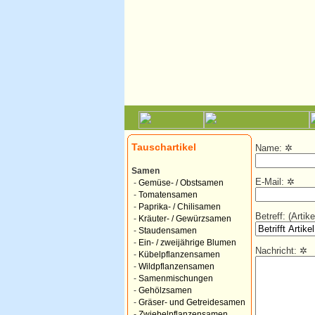
Tauschartikel
Name:
✲
Samen
E-Mail:
✲
-
Gemüse- / Obstsamen
-
Tomatensamen
-
Paprika- / Chilisamen
Betreff: (Arti
-
Kräuter- / Gewürzsamen
-
Staudensamen
-
Ein- / zweijährige Blumen
Nachricht:
✲
-
Kübelpflanzensamen
-
Wildpflanzensamen
-
Samenmischungen
-
Gehölzsamen
-
Gräser- und Getreidesamen
-
Zwiebelpflanzensamen