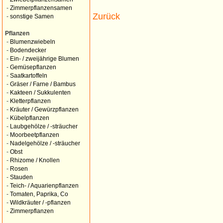
-
Zimmerpflanzensamen
Zurück
-
sonstige Samen
Pflanzen
-
Blumenzwiebeln
-
Bodendecker
-
Ein- / zweijährige Blumen
-
Gemüsepflanzen
-
Saatkartoffeln
-
Gräser / Farne / Bambus
-
Kakteen / Sukkulenten
-
Kletterpflanzen
-
Kräuter / Gewürzpflanzen
-
Kübelpflanzen
-
Laubgehölze / -sträucher
-
Moorbeetpflanzen
-
Nadelgehölze / -sträucher
-
Obst
-
Rhizome / Knollen
-
Rosen
-
Stauden
-
Teich- / Aquarienpflanzen
-
Tomaten, Paprika, Co
-
Wildkräuter / -pflanzen
-
Zimmerpflanzen