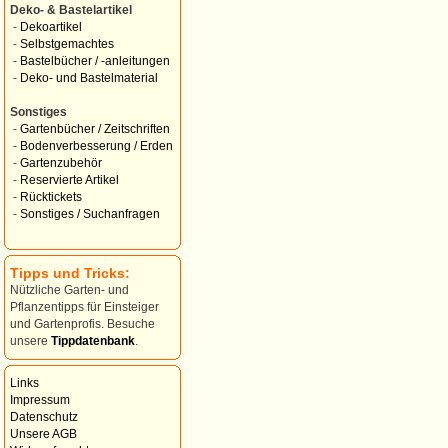
Deko- & Bastelartikel
-
Dekoartikel
-
Selbstgemachtes
-
Bastelbücher / -anleitungen
-
Deko- und Bastelmaterial
Sonstiges
-
Gartenbücher / Zeitschriften
-
Bodenverbesserung / Erden
-
Gartenzubehör
-
Reservierte Artikel
-
Rücktickets
-
Sonstiges / Suchanfragen
Tipps und Tricks:
Nützliche Garten- und
Pflanzentipps für Einsteiger
und Gartenprofis. Besuche
unsere
Tippdatenbank
.
Links
Impressum
Datenschutz
Unsere AGB