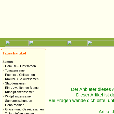
Tauschartikel
Samen
-
Gemüse- / Obstsamen
-
Tomatensamen
-
Paprika- / Chilisamen
-
Kräuter- / Gewürzsamen
-
Staudensamen
-
Ein- / zweijährige Blumen
Der Anbieter dieses Ar
-
Kübelpflanzensamen
Dieser Artikel ist d
-
Wildpflanzensamen
Bei Fragen wende dich bitte, un
-
Samenmischungen
-
Gehölzsamen
-
Gräser- und Getreidesamen
Artikel
-
Zwiebelpflanzensamen