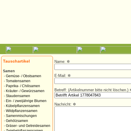
Tauschartikel
Name:
✲
Samen
E-Mail:
✲
-
Gemüse- / Obstsamen
-
Tomatensamen
-
Paprika- / Chilisamen
Betreff: (Artikelnummer bitte nicht löschen.)
-
Kräuter- / Gewürzsamen
-
Staudensamen
-
Ein- / zweijährige Blumen
Nachricht:
✲
-
Kübelpflanzensamen
-
Wildpflanzensamen
-
Samenmischungen
-
Gehölzsamen
-
Gräser- und Getreidesamen
-
Zwiebelpflanzensamen