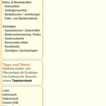
Deko- & Bastelartikel
-
Dekoartikel
-
Selbstgemachtes
-
Bastelbücher / -anleitungen
-
Deko- und Bastelmaterial
Sonstiges
-
Gartenbücher / Zeitschriften
-
Bodenverbesserung / Erden
-
Gartenzubehör
-
Reservierte Artikel
-
Rücktickets
-
Sonstiges / Suchanfragen
Tipps und Tricks:
Nützliche Garten- und
Pflanzentipps für Einsteiger
und Gartenprofis. Besuche
unsere
Tippdatenbank
.
Links
Impressum
Datenschutz
Unsere AGB