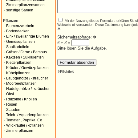
-
Zimmerpflanzensamen
-
sonstige Samen
Mit der Nutzung dieses Formulars erklären Sie s
Pflanzen
Webseite einverstanden. Diese Zustimmung kann jede
-
Blumenzwiebeln
✲
-
Bodendecker
-
Ein- / zweijährige Blumen
Sicherheitsabfrage:
✲
-
Gemüsepflanzen
6 + 3
=
-
Saatkartoffeln
Bitte lösen Sie die Aufgabe.
-
Gräser / Farne / Bambus
-
Kakteen / Sukkulenten
-
Kletterpflanzen
-
Kräuter / Gewürzpflanzen
✲
Pflichtfeld
-
Kübelpflanzen
-
Laubgehölze / -sträucher
-
Moorbeetpflanzen
-
Nadelgehölze / -sträucher
-
Obst
-
Rhizome / Knollen
-
Rosen
-
Stauden
-
Teich- / Aquarienpflanzen
-
Tomaten, Paprika, Co
-
Wildkräuter / -pflanzen
-
Zimmerpflanzen