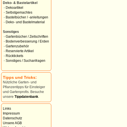
Deko- & Bastelartikel
-
Dekoartikel
-
Selbstgemachtes
-
Bastelbücher / -anleitungen
-
Deko- und Bastelmaterial
Sonstiges
-
Gartenbücher / Zeitschriften
-
Bodenverbesserung / Erden
-
Gartenzubehör
-
Reservierte Artikel
-
Rücktickets
-
Sonstiges / Suchanfragen
Tipps und Tricks:
Nützliche Garten- und
Pflanzentipps für Einsteiger
und Gartenprofis. Besuche
unsere
Tippdatenbank
.
Links
Impressum
Datenschutz
Unsere AGB