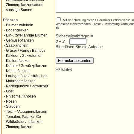
-
Zimmerpflanzensamen
-
sonstige Samen
Mit der Nutzung dieses Formulars erklären Sie s
Pflanzen
Webseite einverstanden. Diese Zustimmung kann jede
-
Blumenzwiebeln
✲
-
Bodendecker
-
Ein- / zweijährige Blumen
Sicherheitsabfrage:
✲
-
Gemüsepflanzen
8 + 2
=
-
Saatkartoffeln
Bitte lösen Sie die Aufgabe.
-
Gräser / Farne / Bambus
-
Kakteen / Sukkulenten
-
Kletterpflanzen
-
Kräuter / Gewürzpflanzen
✲
Pflichtfeld
-
Kübelpflanzen
-
Laubgehölze / -sträucher
-
Moorbeetpflanzen
-
Nadelgehölze / -sträucher
-
Obst
-
Rhizome / Knollen
-
Rosen
-
Stauden
-
Teich- / Aquarienpflanzen
-
Tomaten, Paprika, Co
-
Wildkräuter / -pflanzen
-
Zimmerpflanzen