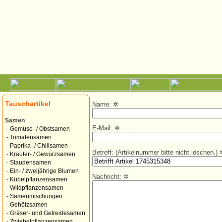
Tauschartikel
Name:
✲
Samen
E-Mail:
✲
-
Gemüse- / Obstsamen
-
Tomatensamen
-
Paprika- / Chilisamen
Betreff: (Artikelnummer bitte nicht löschen.)
-
Kräuter- / Gewürzsamen
-
Staudensamen
-
Ein- / zweijährige Blumen
Nachricht:
✲
-
Kübelpflanzensamen
-
Wildpflanzensamen
-
Samenmischungen
-
Gehölzsamen
-
Gräser- und Getreidesamen
-
Zwiebelpflanzensamen